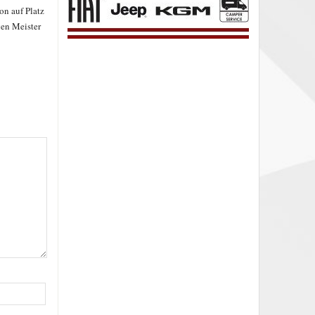
n auf Platz
en Meister