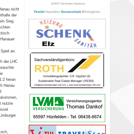
 Hanau nicht
thalle der
ein Sieg
schien
ktisch.
n Hanauer
 Spiel an.
ch der LHC
brauchte
ie
1:2 heran.
ch Hanau
d
nzukommen,
t nutzte
issel
Limburger
Koch,