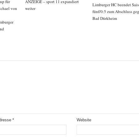
up für
ANZEIGE – sport 11 expandiert
Limburger HC beendet Saiso
ichael von
weiter
fünf/0:5 zum Abschluss geg
Bad Dürkheim
imburger
and
Adresse
*
Website