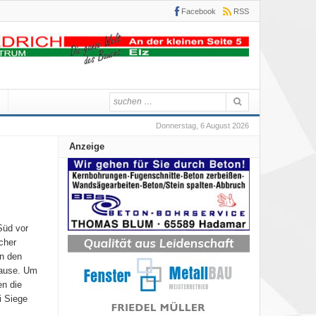
Facebook
RSS
Donnerstag, 6 August 2026
Anzeige
Süd vor
cher
n den
pause. Um
en die
i Siege