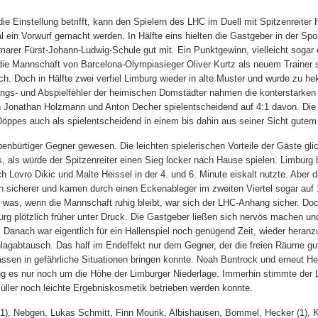
ie Einstellung betrifft, kann den Spielern des LHC im Duell mit Spitzenreiter
l ein Vorwurf gemacht werden. In Hälfte eins hielten die Gastgeber in der Spor
arer Fürst-Johann-Ludwig-Schule gut mit. Ein Punktgewinn, vielleicht sogar 
die Mannschaft von Barcelona-Olympiasieger Oliver Kurtz als neuem Trainer 
ch. Doch in Hälfte zwei verfiel Limburg wieder in alte Muster und wurde zu he
ungs- und Abspielfehler der heimischen Domstädter nahmen die konterstarke
h Jonathan Holzmann und Anton Decher spielentscheidend auf 4:1 davon. Die
r Döppes auch als spielentscheidend in einem bis dahin aus seiner Sicht gutem
enbürtiger Gegner gewesen. Die leichten spielerischen Vorteile der Gäste gli
als würde der Spitzenreiter einen Sieg locker nach Hause spielen. Limburg 
Lovro Dikic und Malte Heissel in der 4. und 6. Minute eiskalt nutzte. Aber d
h sicherer und kamen durch einen Eckenableger im zweiten Viertel sogar auf 
 was, wenn die Mannschaft ruhig bleibt, war sich der LHC-Anhang sicher. Do
rg plötzlich früher unter Druck. Die Gastgeber ließen sich nervös machen un
en. Danach war eigentlich für ein Hallenspiel noch genügend Zeit, wieder hera
lagabtausch. Das half im Endeffekt nur dem Gegner, der die freien Räume gu
ssen in gefährliche Situationen bringen konnte. Noah Buntrock und erneut He
ing es nur noch um die Höhe der Limburger Niederlage. Immerhin stimmte der 
üller noch leichte Ergebniskosmetik betrieben werden konnte.
 (1), Nebgen, Lukas Schmitt, Finn Mourik, Albishausen, Bommel, Hecker (1), 