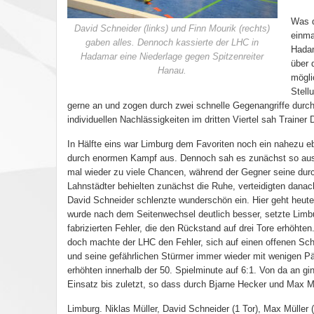
Was d
David Schneider (links) und Finn Mourik (rechts)
einma
gaben alles. Dennoch kassierte der LHC in
Hadam
Hadamar eine Niederlage gegen Spitzenreiter
über 
Hanau.
mögli
Stell
gerne an und zogen durch zwei schnelle Gegenangriffe durc
individuellen Nachlässigkeiten im dritten Viertel sah Traine
In Hälfte eins war Limburg dem Favoriten noch ein nahezu eb
durch enormen Kampf aus. Dennoch sah es zunächst so aus, 
mal wieder zu viele Chancen, während der Gegner seine durch 
Lahnstädter behielten zunächst die Ruhe, verteidigten danac
David Schneider schlenzte wunderschön ein. Hier geht heute
wurde nach dem Seitenwechsel deutlich besser, setzte Limbu
fabrizierten Fehler, die den Rückstand auf drei Tore erhöht
doch machte der LHC den Fehler, sich auf einen offenen Sch
und seine gefährlichen Stürmer immer wieder mit wenigen Pä
erhöhten innerhalb der 50. Spielminute auf 6:1. Von da an g
Einsatz bis zuletzt, so dass durch Bjarne Hecker und Max M
Limburg. Niklas Müller, David Schneider (1 Tor), Max Müller