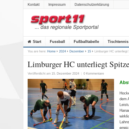
Kontakt
Impressum
Datenschutzerklärung
Start
Fussball
Fußballtabelle
Tischtennis
You are here:
Home
2024
Dezember
15
Limburger HC unterliegt 
Limburger HC unterliegt Spitze
Veröffentlicht am
15. Dezember 2024
|
0 Kommentare
Abst
Hocke
dem A
Leist
Hanau
wirkl
Lahns
errei