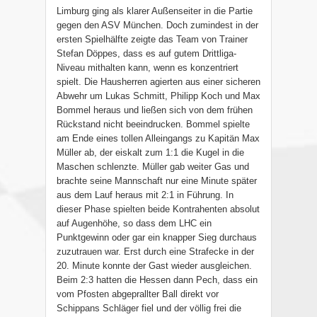
Limburg ging als klarer Außenseiter in die Partie
gegen den ASV München. Doch zumindest in der
ersten Spielhälfte zeigte das Team von Trainer
Stefan Döppes, dass es auf gutem Drittliga-
Niveau mithalten kann, wenn es konzentriert
spielt. Die Hausherren agierten aus einer sicheren
Abwehr um Lukas Schmitt, Philipp Koch und Max
Bommel heraus und ließen sich von dem frühen
Rückstand nicht beeindrucken. Bommel spielte
am Ende eines tollen Alleingangs zu Kapitän Max
Müller ab, der eiskalt zum 1:1 die Kugel in die
Maschen schlenzte. Müller gab weiter Gas und
brachte seine Mannschaft nur eine Minute später
aus dem Lauf heraus mit 2:1 in Führung. In
dieser Phase spielten beide Kontrahenten absolut
auf Augenhöhe, so dass dem LHC ein
Punktgewinn oder gar ein knapper Sieg durchaus
zuzutrauen war. Erst durch eine Strafecke in der
20. Minute konnte der Gast wieder ausgleichen.
Beim 2:3 hatten die Hessen dann Pech, dass ein
vom Pfosten abgeprallter Ball direkt vor
Schippans Schläger fiel und der völlig frei die