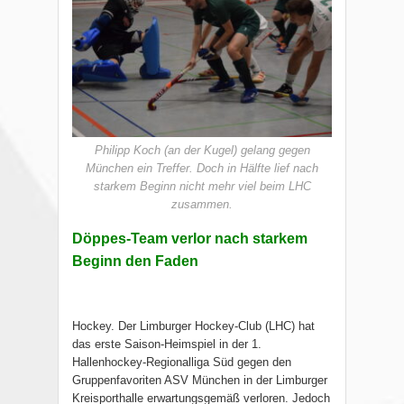
Philipp Koch (an der Kugel) gelang gegen
München ein Treffer. Doch in Hälfte lief nach
starkem Beginn nicht mehr viel beim LHC
zusammen.
Döppes-Team verlor nach starkem
Beginn den Faden
Hockey. Der Limburger Hockey-Club (LHC) hat
das erste Saison-Heimspiel in der 1.
Hallenhockey-Regionalliga Süd gegen den
Gruppenfavoriten ASV München in der Limburger
Kreisporthalle erwartungsgemäß verloren. Jedoch