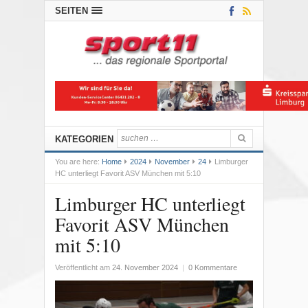
SEITEN
KATEGORIEN
You are here:
Home
2024
November
24
Limburger
HC unterliegt Favorit ASV München mit 5:10
Limburger HC unterliegt
Favorit ASV München
mit 5:10
Veröffentlicht am
24. November 2024
|
0 Kommentare