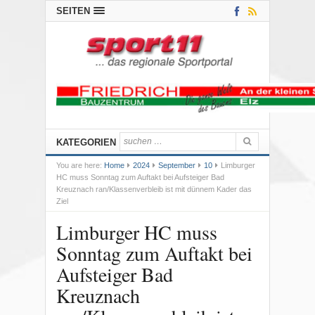
SEITEN
KATEGORIEN
You are here:
Home
2024
September
10
Limburger
HC muss Sonntag zum Auftakt bei Aufsteiger Bad
Kreuznach ran/Klassenverbleib ist mit dünnem Kader das
Ziel
Limburger HC muss
Sonntag zum Auftakt bei
Aufsteiger Bad
Kreuznach