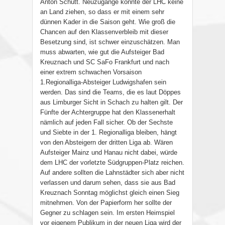
Anton Schütt. Neuzugänge konnte der LHC keine
an Land ziehen, so dass er mit einem sehr
dünnen Kader in die Saison geht. Wie groß die
Chancen auf den Klassenverbleib mit dieser
Besetzung sind, ist schwer einzuschätzen. Man
muss abwarten, wie gut die Aufsteiger Bad
Kreuznach und SC SaFo Frankfurt und nach
einer extrem schwachen Vorsaison
1.Regionalliga-Absteiger Ludwigshafen sein
werden. Das sind die Teams, die es laut Döppes
aus Limburger Sicht in Schach zu halten gilt. Der
Fünfte der Achtergruppe hat den Klassenerhalt
nämlich auf jeden Fall sicher. Ob der Sechste
und Siebte in der 1. Regionalliga bleiben, hängt
von den Absteigern der dritten Liga ab. Wären
Aufsteiger Mainz und Hanau nicht dabei, würde
dem LHC der vorletzte Südgruppen-Platz reichen.
Auf andere sollten die Lahnstädter sich aber nicht
verlassen und darum sehen, dass sie aus Bad
Kreuznach Sonntag möglichst gleich einen Sieg
mitnehmen. Von der Papierform her sollte der
Gegner zu schlagen sein. Im ersten Heimspiel
vor eigenem Publikum in der neuen Liga wird der