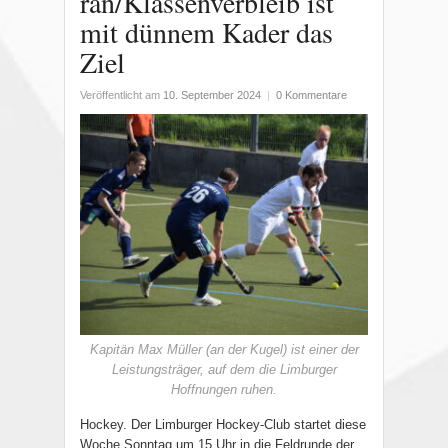
ran/Klassenverbleib ist
mit dünnem Kader das
Ziel
Veröffentlicht am
10. September 2024
|
0 Kommentare
Kapitän Max Müller (an der Kugel) ist einer der
Leistungsträger, auf dem die Limburger
Hoffnungen ruhen.
Hockey. Der Limburger Hockey-Club startet diese
Woche Sonntag um 15 Uhr in die Feldrunde der