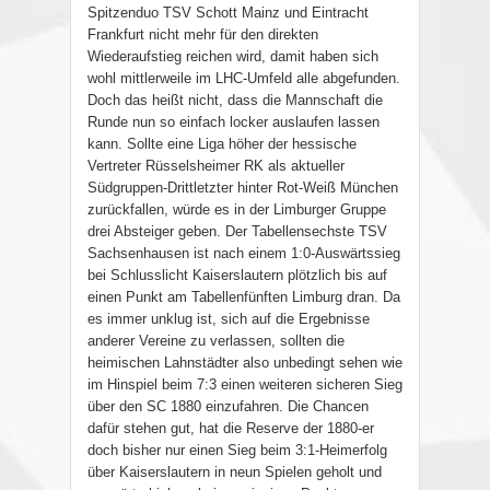
Spitzenduo TSV Schott Mainz und Eintracht
Frankfurt nicht mehr für den direkten
Wiederaufstieg reichen wird, damit haben sich
wohl mittlerweile im LHC-Umfeld alle abgefunden.
Doch das heißt nicht, dass die Mannschaft die
Runde nun so einfach locker auslaufen lassen
kann. Sollte eine Liga höher der hessische
Vertreter Rüsselsheimer RK als aktueller
Südgruppen-Drittletzter hinter Rot-Weiß München
zurückfallen, würde es in der Limburger Gruppe
drei Absteiger geben. Der Tabellensechste TSV
Sachsenhausen ist nach einem 1:0-Auswärtssieg
bei Schlusslicht Kaiserslautern plötzlich bis auf
einen Punkt am Tabellenfünften Limburg dran. Da
es immer unklug ist, sich auf die Ergebnisse
anderer Vereine zu verlassen, sollten die
heimischen Lahnstädter also unbedingt sehen wie
im Hinspiel beim 7:3 einen weiteren sicheren Sieg
über den SC 1880 einzufahren. Die Chancen
dafür stehen gut, hat die Reserve der 1880-er
doch bisher nur einen Sieg beim 3:1-Heimerfolg
über Kaiserslautern in neun Spielen geholt und