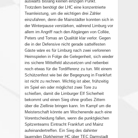
auswärts bislang keinen einzigen Punkt.
Trotzdem benötigt der LHC eine konzentrierte
Teamleistung, um die wichtigen drei Zähler
einzufahren, denn die Mainstädter konnten sich in
der Winterpause verstärken, während Limburg vor
allem im Angriff nach den Abgängen von Collée,
Peters und Tomas an Qualität klar verlor. Gegen
die in der Defensive nicht gerade sattelfesten
Gäste wäre es für Limburg nach zwei verlorenen
Heimspielen in Folge die Gelegenheit, sich wieder
ins sichere Mittelfeld abzusetzen und nebenbei
noch etwas für die Tordifferenz zu tun. Mit einem
Schützenfest wie bei der Begegnung in Frankfurt
ist nicht zu rechnen. Wichtig ist aber, frühzeitig
im Spiel ein oder möglichst zwei Tore zu
schießen, damit die Limburger Elf Sicherheit
bekommt und einen Sieg ohne großes Zittern
über die Ziellinie bringen kann. Im Kampf um die
Meisterschaft könnte am Wochenende auch eine
Vorentscheidung fallen, wenn die punktgleichen
Spitzenteams Eintracht Frankfurt und Mainz
aufeinandertreffen. Ein Sieg des dahinter
lauernden Dürkheimer HC über TEC Darmstadt