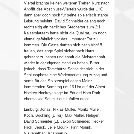
Viertel brachte keinen weiteren Treffer. Kurz nach
Anpfiff des Abschluss-Viertels wurde der LHC
dann aber doch noch für seine spielerisch starke
Leistung belohnt. David Schneider gelang noch
rechtzeitig ein herrliches Stechertor zum 2:1.
Kaiserslautern hatte nicht die Qualität, um noch
einmal gefährlich vor das Limburger Tor zu
kommen. Die Gäste durften sich nach Abpfiff
freuen, das enge Spiel sicher nach Haus
gebracht zu haben und somit die Meisterschaft
wieder in der eigenen Hand zu haben. Bitter
jedoch, dass Torschütze Schneider sich in der
Schlussphase eine Wadenverletzung zuzog und
somit für das Spitzenspiel gegen Mainz
kommenden Samstag um 16 Uhr auf der Albert-
Hockey-Hockeyanlage im Eduard-Horn-Park
ebenso wie Schmitt auszufallen droht.
Limburg: Jonas, Niklas Müller, Moritz Müller,
Koch, Böckling (1 Tor), Max Müller, Nebgen,
David Schneider (1), Jakob Schneider, Hecker,
Flick, Jeuck, Jelle Mourik, Finn Mourik,
Visvanathan, Krishnan.rk