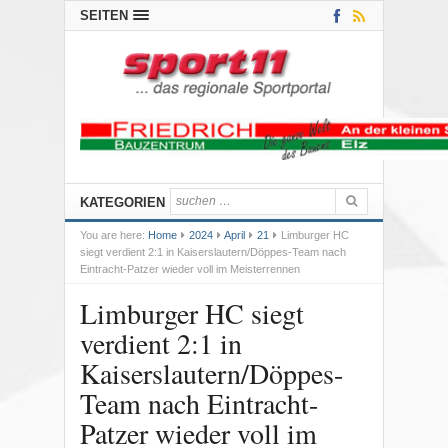
SEITEN
KATEGORIEN
You are here:
Home
2024
April
21
Limburger HC
siegt verdient 2:1 in Kaiserslautern/Döppes-Team nach
Eintracht-Patzer wieder voll im Meisterrennen
Limburger HC siegt
verdient 2:1 in
Kaiserslautern/Döppes-
Team nach Eintracht-
Patzer wieder voll im