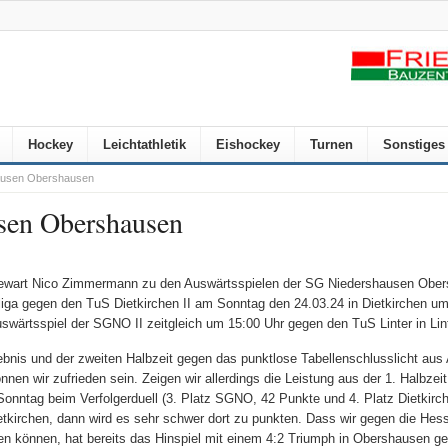
Hockey
Leichtathletik
Eishockey
Turnen
Sonstiges
hausen Obershausen
usen Obershausen
art Nico Zimmermann zu den Auswärtsspielen der SG Niedershausen Ober
liga gegen den TuS Dietkirchen II am Sonntag den 24.03.24 in Dietkirchen u
wärtsspiel der SGNO II zeitgleich um 15:00 Uhr gegen den TuS Linter in Lin
bnis und der zweiten Halbzeit gegen das punktlose Tabellenschlusslicht aus
nen wir zufrieden sein. Zeigen wir allerdings die Leistung aus der 1. Halbze
ntag beim Verfolgerduell (3. Platz SGNO, 42 Punkte und 4. Platz Dietkirch
etkirchen, dann wird es sehr schwer dort zu punkten. Dass wir gegen die Hess
n können, hat bereits das Hinspiel mit einem 4:2 Triumph in Obershausen ge