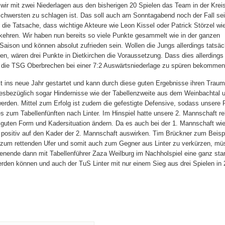
 wir mit zwei Niederlagen aus den bisherigen 20 Spielen das Team in der Kreis
chwersten zu schlagen ist. Das soll auch am Sonntagabend noch der Fall se
ie Tatsache, dass wichtige Akteure wie Leon Kissel oder Patrick Störzel wie
kehren. Wir haben nun bereits so viele Punkte gesammelt wie in der ganzen
aison und können absolut zufrieden sein. Wollen die Jungs allerdings tatsäc
en, wären drei Punkte in Dietkirchen die Voraussetzung. Dass dies allerdings 
its die TSG Oberbrechen bei einer 7:2 Auswärtsniederlage zu spüren bekommen
t ins neue Jahr gestartet und kann durch diese guten Ergebnisse ihren Trau
diesbezüglich sogar Hindernisse wie der Tabellenzweite aus dem Weinbachtal 
den. Mittel zum Erfolg ist zudem die gefestigte Defensive, sodass unsere 
s zum Tabellenfünften nach Linter. Im Hinspiel hatte unsere 2. Mannschaft re
r guten Form und Kadersituation ändern. Da es auch bei der 1. Mannschaft wie
h positiv auf den Kader der 2. Mannschaft auswirken. Tim Brückner zum Beispi
d zum rettenden Ufer und somit auch zum Gegner aus Linter zu verkürzen, m
enende dann mit Tabellenführer Zaza Weilburg im Nachholspiel eine ganz sta
erden können und auch der TuS Linter mit nur einem Sieg aus drei Spielen in 