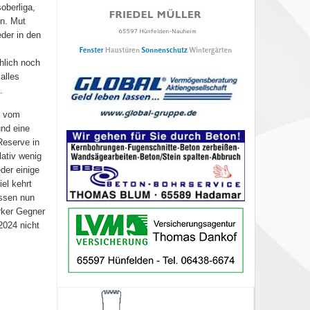
oberliga,
in. Mut
der in den
hlich noch
alles
.
m vom
und eine
Reserve in
lativ wenig
der einige
el kehrt
üssen nun
rker Gegner
2024 nicht