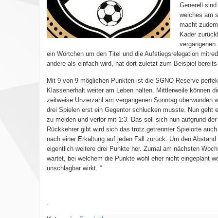
Generell sind
welches am s
macht zudem d
Kader zurück
vergangenen S
ein Wörtchen um den Titel und die Aufstiegsrelegation mitred
andere als einfach wird, hat dort zuletzt zum Beispiel bere
Mit 9 von 9 möglichen Punkten ist die SGNO Reserve perfek
Klassenerhalt weiter am Leben halten. Mittlerweile können 
zeitweise Unzerzahl am vergangenen Sonntag überwunden wer
drei Spielen erst ein Gegentor schlucken musste. Nun geht e
zu melden und verlor mit 1:3. Das soll sich nun aufgrund de
Rückkehrer gibt wird sich das trotz getrennter Spielorte auc
nach einer Erkältung auf jeden Fall zurück. Um den Abstan
eigentlich weitere drei Punkte her. Zumal am nächsten Woch
wartet, bei welchem die Punkte wohl eher nicht eingeplant w
unschlagbar wirkt. “
.