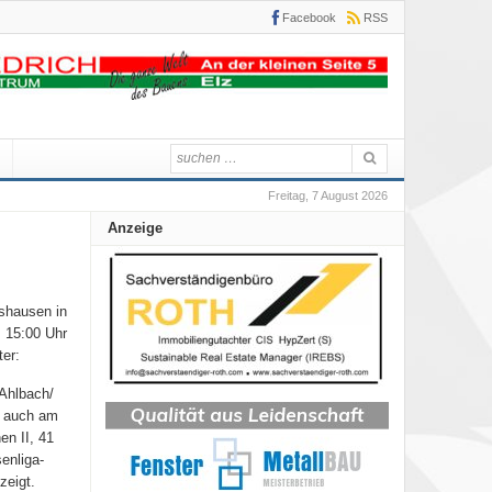
Facebook
RSS
Freitag, 7 August 2026
Anzeige
shausen in
m 15:00 Uhr
ter:
 Ahlbach/
it auch am
en II, 41
enliga-
zeigt.