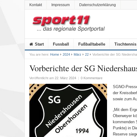
Kontakt
Impressum
Datenschutzerklärung
Start
Fussball
Fußballtabelle
Tischtennis
You are here:
Home
2024
März
22
Vorberichte der SG Nieders
Vorberichte der SG Niedersha
Veröffentlicht am
22. März 2024
|
0 Kommentare
SGNO-Pressew
der Kreisober
sowie zum Aus
„Mit dem Erge
Oberweyer kön
kommenden Son
Punkte) in Di
Reserve siege