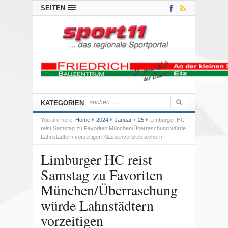
SEITEN
KATEGORIEN
You are here:
Home
2024
Januar
25
Limburger HC
reist Samstag zu Favoriten München/Überraschung würde
Lahnstädtern vorzeitigen Klassenverbleib sichern
Limburger HC reist
Samstag zu Favoriten
München/Überraschung
würde Lahnstädtern
vorzeitigen