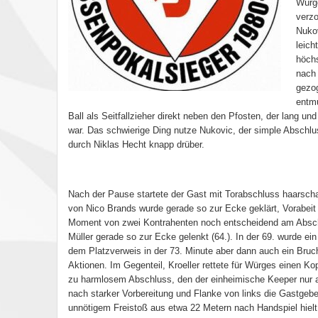
Würge
verzo
Nukov
leich
höchs
nach 
gezog
entmu
Ball als Seitfallzieher direkt neben den Pfosten, der lang 
war. Das schwierige Ding nutze Nukovic, der simple Abschlus
durch Niklas Hecht knapp drüber.
Nach der Pause startete der Gast mit Torabschluss haarscha
von Nico Brands wurde gerade so zur Ecke geklärt, Vorabeit Z
Moment von zwei Kontrahenten noch entscheidend am Abschl
Müller gerade so zur Ecke gelenkt (64.). In der 69. wurde ei
dem Platzverweis in der 73. Minute aber dann auch ein Bruc
Aktionen. Im Gegenteil, Kroeller rettete für Würges einen Kop
zu harmlosem Abschluss, den der einheimische Keeper nur ab
nach starker Vorbereitung und Flanke von links die Gastgeber
unnötigem Freistoß aus etwa 22 Metern nach Handspiel hielt 