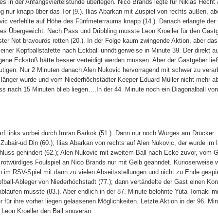
s in der Anfangsviertelstunde überlegen. Nico Brands legte für Niklas Hecht 
g nur knapp über das Tor (9.). Ilias Abarkan mit Zuspiel von rechts außen, ab
ic verfehlte auf Höhe des Fünfmeterraums knapp (14.). Danach erlangte der 
tes Übergewicht. Nach Pass und Dribbling musste Leon Kroeller für den Gastg
ter Not bravourös retten (20.). In der Folge kaum zwingende Aktion, aber das 
einer Kopfballstafette nach Eckball unnötigerweise in Minute 39. Der direkt au
ene Eckstoß hätte besser verteidigt werden müssen. Aber der Gastgeber ließ
tigen. Nur 2 Minuten danach Alen Nukovic hervorragend mit schwer zu vera
und länger wurde und vom Niederhöchstädter Keeper Eduard Müller nicht mehr 
s nach 15 Minuten blieb liegen….In der 44. Minute noch ein Diagonalball von
rf links vorbei durch Imran Barkok (51.). Dann nur noch Würges am Drücker:
ubair-ud Din (60.); Ilias Abarkan von rechts auf Alen Nukovic, der wurde im l
uss gehindert (62.); Alen Nukovic mit zweitem Ball nach Ecke zuvor, vom 
n rotwürdiges Foulspiel an Nico Brands nur mit Gelb geahndet. Kurioserweise 
h im RSV-Spiel mit dann zu vielen Abseitsstellungen und nicht zu Ende gespi
fball-Ableger von Niederhöchstadt (77.); dann vertändelte der Gast einen Kont
laufen musste (83.). Aber endlich in der 87. Minute belohnte Yuta Tomaki mi
 für ihre vorher liegen gelassenen Möglichkeiten. Letzte Aktion in der 96. Mi
Leon Kroeller den Ball souverän.