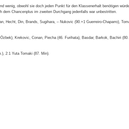
nd wenig, obwohl sie doch jeden Punkt für den Klassenerhalt benötigen würd
h dem Chancenplus im zweiten Durchgang jedenfalls war unbestritten.
, Hecht, Din, Brands, Sugihara, – Nukovic (90.+1 Guerreiro-Chaparro), Tom
zbek), Krekovic, Conan, Piecha (46. Furihata), Basdar, Barkok, Bachiri (80.
n.),
2:1 Yuta Tomaki (87. Min).