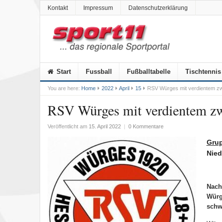
Kontakt
Impressum
Datenschutzerklärung
Start
Fussball
Fußballtabelle
Tischtennis
You are here:
Home
2022
April
15
RSV Würges mit verdientem zw
RSV Würges mit verdientem zw
Veröffentlicht am
15. April 2022
|
0 Kommentare
Grup
Nied
N
ach
Würg
schwä