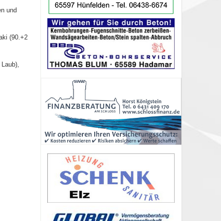
en und
aki (90.+2
 Laub),