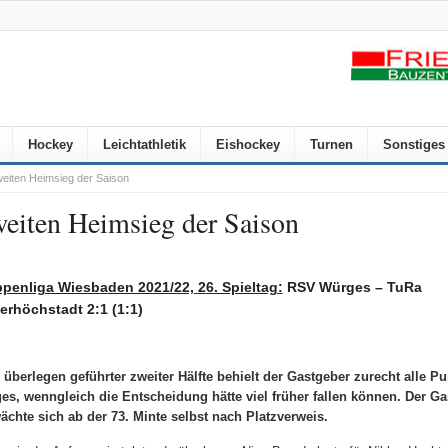
Hockey
Leichtathletik
Eishockey
Turnen
Sonstiges
eiten Heimsieg der Saison
eiten Heimsieg der Saison
penliga Wiesb
a
den 2021/22,
2
6
. Spieltag:
RSV Würges – TuRa
erhöchstadt 2:1 (1:1
)
 überlegen geführter zweiter Hälfte behielt der Gastgeber zurecht alle Pu
es, wenngleich die Entscheidung hätte viel früher fallen können. Der Ga
chte sich ab der 73. Minte selbst nach Platzverweis.