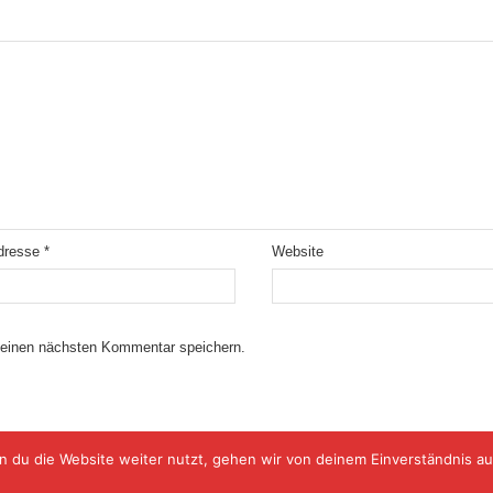
Adresse
*
Website
meinen nächsten Kommentar speichern.
 du die Website weiter nutzt, gehen wir von deinem Einverständnis au
© Copyright 2009-2024 sport11.info, supported by W51 IT-SYSTEMHAUS