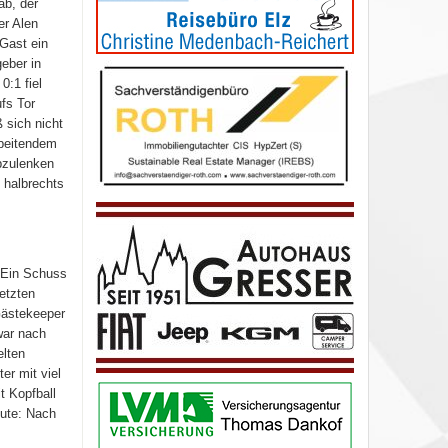
ab, der
er Alen
Gast ein
eber in
0:1 fiel
fs Tor
 sich nicht
rbeitendem
abzulenken
 halbrechts
 Ein Schuss
etzten
Gästekeeper
war nach
elten
er mit viel
t Kopfball
nute: Nach