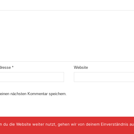
Adresse
*
Website
meinen nächsten Kommentar speichern.
 du die Website weiter nutzt, gehen wir von deinem Einverständnis au
© Copyright 2009-2024 sport11.info, supported by W51 IT-SYSTEMHAUS