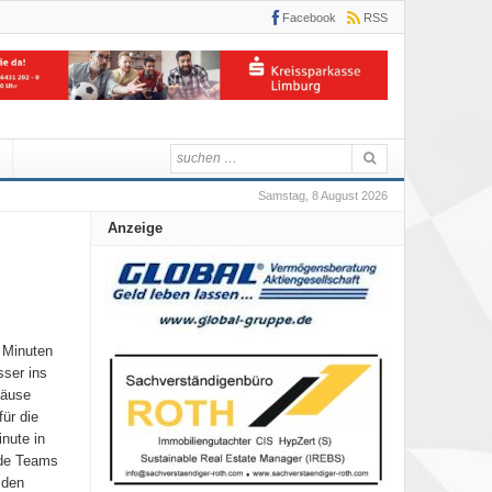
Facebook
RSS
Samstag, 8 August 2026
Anzeige
 Minuten
sser ins
häuse
ür die
nute in
ide Teams
 den