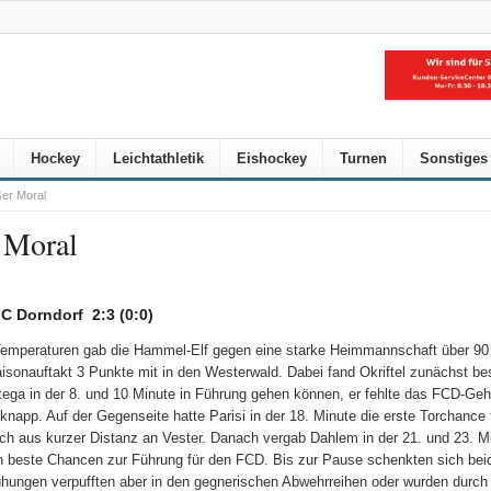
Hockey
Leichtathletik
Eishockey
Turnen
Sonstiges
er Moral
 Moral
FC Dorndorf 2:3 (0:0)
emperaturen gab die Hammel-Elf gegen eine starke Heimmannschaft über 90
sonauftakt 3 Punkte mit in den Westerwald. Dabei fand Okriftel zunächst be
rtega in der 8. und 10 Minute in Führung gehen können, er fehlte das FCD-Ge
napp. Auf der Gegenseite hatte Parisi in der 18. Minute die erste Torchance f
och aus kurzer Distanz an Vester. Danach vergab Dahlem in der 21. und 23. Mi
on beste Chancen zur Führung für den FCD. Bis zur Pause schenkten sich be
mühungen verpufften aber in den gegnerischen Abwehrreihen oder wurden durch