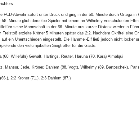
ichters.
ie FCD-Abwehr sofort unter Druck und ging in der 50. Minute durch Ortega in
r 58. Minute glich derselbe Spieler mit einem an Wilhelmy verschuldeten Elfme
leführ seine Mannschaft in der 66. Minute aus kurzer Distanz wieder in Führ
 Freistoß erzielte Kröner 5 Minuten später das 2:2. Nachdem Okriftel eine 
auf ein Unentschieden eingestellt. Die Hammel-Elf ließ jedoch nicht locker 
pielende den vielumjubelten Siegtreffer für die Gäste.
a (60. Willeführ) Gewalt, Hartings, Reuter, Haruna (70. Kara) Almalqui
z, Mansur, Jede, Kröner, Dahlem (88. Vogt), Wilhelmy (89. Bartoschek), Paris
(66.), 2:2 Kröner (71.), 2:3 Dahlem (87.)