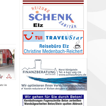
tz in