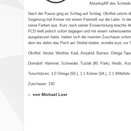
Abseitspfiff des Schiedsr
Nach der Pause ging es Schlag auf Schlag. Okriftel setzte d
Gegenzug traf Kröner mit einem Freistoß nur die Latte. In de
seine Farben aus. Kurz nach seiner Einwechslung brachte Wil
FCD hielt jedoch sofort dagegen und mit einem sehenswerten
ausgelassen hatte, hatten sich die meisten Zuschauer schon 
dem bis dahin das Pech am Stiefel klebte, erzielte kurz vor S
Okriftel: Vester, Werther, Kadi, Amjahid, Barnes, Ortega Tapi
Dorndorf: Hammel, Schneider, Tuzlak (90. Park), Hindic, Kun
Torschützen: 1:0 Ortega (50.), 1:1 Kröner (58.), 2:1 Willeführ 
Zuschauer: 130
– von Michael Loer
.