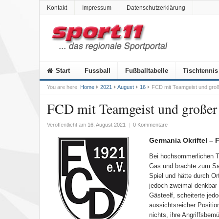
Kontakt
Impressum
Datenschutzerklärung
Start
Fussball
Fußballtabelle
Tischtennis
You are here:
Home
2021
August
16
FCD mit Teamgeist und groß
FCD mit Teamgeist und großer
Veröffentlicht am
16. August 2021
|
0 Kommentare
Germania Okriftel – 
Bei hochsommerlichen T
Gas und brachte zum Sai
Spiel und hätte durch O
jedoch zweimal denkbar k
Gästeelf, scheiterte jed
aussichtsreicher Positi
nichts, ihre Angriffsbe