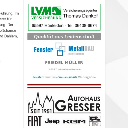
 Führung. Im
ter für
ung. Der
Großchance
und Dahlem,
i