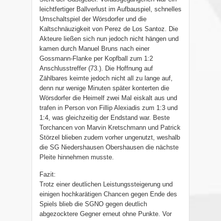
leichtfertiger Ballverlust im Aufbauspiel, schnelles
Umschaltspiel der Wörsdorfer und die
Kaltschnäuzigkeit von Perez de Los Santoz. Die
Akteure ließen sich nun jedoch nicht hängen und
kamen durch Manuel Bruns nach einer
Gossmann-Flanke per Kopfball zum 1:2
Anschlusstreffer (73.). Die Hoffnung auf
Zählbares keimte jedoch nicht all zu lange auf,
denn nur wenige Minuten später konterten die
Wörsdorfer die Heimelf zwei Mal eiskalt aus und
trafen in Person von Fillip Alexiadis zum 1:3 und
1:4, was gleichzeitig der Endstand war. Beste
Torchancen von Marvin Kretschmann und Patrick
Störzel blieben zudem vorher ungenutzt, weshalb
die SG Niedershausen Obershausen die nächste
Pleite hinnehmen musste.
Fazit:
Trotz einer deutlichen Leistungssteigerung und
einigen hochkarätigen Chancen gegen Ende des
Spiels blieb die SGNO gegen deutlich
abgezocktere Gegner erneut ohne Punkte. Vor