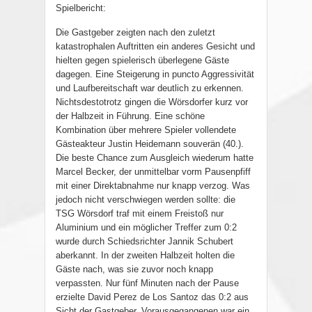
Spielbericht:
Die Gastgeber zeigten nach den zuletzt
katastrophalen Auftritten ein anderes Gesicht und
hielten gegen spielerisch überlegene Gäste
dagegen. Eine Steigerung in puncto Aggressivität
und Laufbereitschaft war deutlich zu erkennen.
Nichtsdestotrotz gingen die Wörsdorfer kurz vor
der Halbzeit in Führung. Eine schöne
Kombination über mehrere Spieler vollendete
Gästeakteur Justin Heidemann souverän (40.).
Die beste Chance zum Ausgleich wiederum hatte
Marcel Becker, der unmittelbar vorm Pausenpfiff
mit einer Direktabnahme nur knapp verzog. Was
jedoch nicht verschwiegen werden sollte: die
TSG Wörsdorf traf mit einem Freistoß nur
Aluminium und ein möglicher Treffer zum 0:2
wurde durch Schiedsrichter Jannik Schubert
aberkannt. In der zweiten Halbzeit holten die
Gäste nach, was sie zuvor noch knapp
verpassten. Nur fünf Minuten nach der Pause
erzielte David Perez de Los Santoz das 0:2 aus
Sicht der Gastgeber. Vorausgegangenen war ein