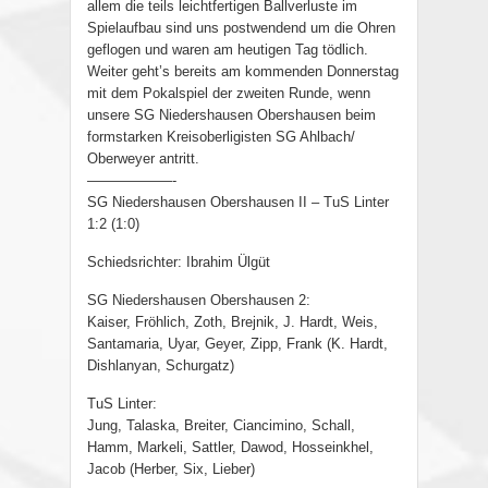
allem die teils leichtfertigen Ballverluste im
Spielaufbau sind uns postwendend um die Ohren
geflogen und waren am heutigen Tag tödlich.
Weiter geht’s bereits am kommenden Donnerstag
mit dem Pokalspiel der zweiten Runde, wenn
unsere SG Niedershausen Obershausen beim
formstarken Kreisoberligisten SG Ahlbach/
Oberweyer antritt.
——————-
SG Niedershausen Obershausen II – TuS Linter
1:2 (1:0)
Schiedsrichter: Ibrahim Ülgüt
SG Niedershausen Obershausen 2:
Kaiser, Fröhlich, Zoth, Brejnik, J. Hardt, Weis,
Santamaria, Uyar, Geyer, Zipp, Frank (K. Hardt,
Dishlanyan, Schurgatz)
TuS Linter:
Jung, Talaska, Breiter, Ciancimino, Schall,
Hamm, Markeli, Sattler, Dawod, Hosseinkhel,
Jacob (Herber, Six, Lieber)