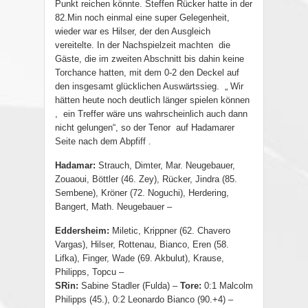
Punkt reichen könnte. Steffen Rücker hatte in der
82.Min noch einmal eine super Gelegenheit,
wieder war es Hilser, der den Ausgleich
vereitelte. In der Nachspielzeit machten
die
Gäste, die im zweiten Abschnitt bis dahin keine
Torchance hatten, mit dem 0-2 den Deckel auf
den insgesamt glücklichen Auswärtssieg.
„ Wir
hätten heute noch deutlich länger spielen können
,
ein Treffer wäre uns wahrscheinlich auch dann
nicht gelungen“, so der Tenor
auf Hadamarer
Seite nach dem Abpfiff .
Hadamar:
Strauch, Dimter, Mar. Neugebauer,
Zouaoui, Böttler (46. Zey), Rücker, Jindra (85.
Sembene), Kröner (72. Noguchi), Herdering,
Bangert, Math. Neugebauer –
Eddersheim:
Miletic, Krippner (62. Chavero
Vargas), Hilser, Rottenau, Bianco, Eren (58.
Lifka), Finger, Wade (69. Akbulut), Krause,
Philipps, Topcu –
SRin:
Sabine Stadler (Fulda) –
Tore:
0:1 Malcolm
Philipps (45.), 0:2 Leonardo Bianco (90.+4) –