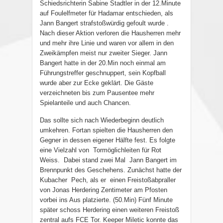
Schiedsrichterin Sabine Stadtler in der 12.Minute
auf Foulelfmeter für Hadamar entschieden, als
Jann Bangert strafstoßwürdig gefoult wurde .
Nach dieser Aktion verloren die Hausherren mehr
und mehr ihre Linie und waren vor allem in den
Zweikämpfen meist nur zweiter Sieger. Jann
Bangert hatte in der 20.Min noch einmal am
Führungstreffer geschnuppert, sein Kopfball
wurde aber zur Ecke geklärt. Die Gäste
verzeichneten bis zum Pausentee mehr
Spielanteile und auch Chancen.
Das sollte sich nach Wiederbeginn deutlich
umkehren. Fortan spielten die Hausherren den
Gegner in dessen eigener Hälfte fest. Es folgte
eine Vielzahl von
Tormöglichleiten für Rot
Weiss.
Dabei stand zwei Mal
Jann Bangert im
Brennpunkt des Geschehens. Zunächst hatte der
Kubacher
Pech, als er
einen Freistoßabpraller
von Jonas Herdering Zentimeter am Pfosten
vorbei ins Aus platzierte. (50.Min) Fünf Minute
später schoss Herdering einen weiteren Freistoß
zentral aufs FCE Tor. Keeper Miletic konnte das