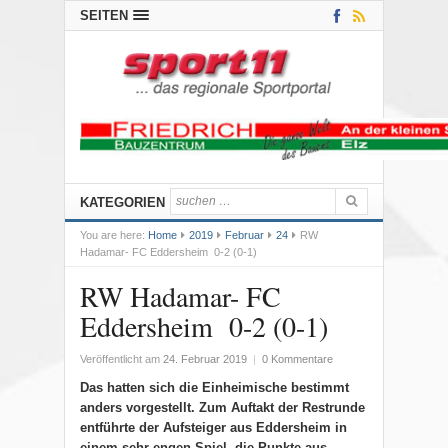
SEITEN
KATEGORIEN
You are here:
Home
2019
Februar
24
RW
Hadamar- FC Eddersheim 0-2 (0-1)
RW Hadamar- FC
Eddersheim 0-2 (0-1)
Veröffentlicht am
24. Februar 2019
|
0 Kommentare
Das hatten sich die Einheimische bestimmt
anders vorgestellt. Zum Auftakt der Restrunde
entführte der Aufsteiger aus Eddersheim in
einem sehr engen Spiel
die Punkte aus