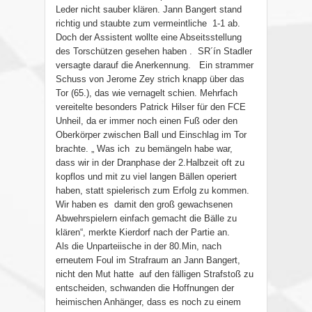
Leder nicht sauber klären. Jann Bangert stand
richtig und staubte zum vermeintliche
1-1 ab.
Doch der Assistent wollte eine Abseitsstellung
des Torschützen gesehen haben .
SR´ín Stadler
versagte darauf die Anerkennung.
Ein strammer
Schuss von Jerome Zey strich knapp über das
Tor (65.), das wie vernagelt schien. Mehrfach
vereitelte besonders Patrick Hilser für den FCE
Unheil, da er immer noch einen Fuß oder den
Oberkörper zwischen Ball und Einschlag im Tor
brachte. „ Was ich
zu bemängeln habe war,
dass wir in der Dranphase der 2.Halbzeit oft zu
kopflos und mit zu viel langen Bällen operiert
haben, statt spielerisch zum Erfolg zu kommen.
Wir haben es
damit den groß gewachsenen
Abwehrspielern einfach gemacht die Bälle zu
klären“, merkte Kierdorf nach der Partie an.
Als die Unparteiische in der 80.Min, nach
erneutem Foul im Strafraum an Jann Bangert,
nicht den Mut hatte
auf den fälligen Strafstoß zu
entscheiden, schwanden die Hoffnungen der
heimischen Anhänger, dass es noch zu einem