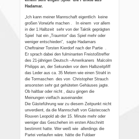
Hadamar.
„Ich kann meiner Mannschaft eigentlich
keine
großen Vorwürfe machen .
In einem
vor allem
in der 1.Halbzeit
sehr von der Taktik geprägten
Spiel
hat ein „Traumtor“ das Spiel mehr oder
weniger entschieden“,
sagte Hadamars
Cheftrainer Torsten Kierdorf nach der Partie
.
Er sprach dabei den fulminanten Freistoßtreffer
des 21-jährigen Deutsch –Amerikaners
Malcolm
Philipps an, der Sekunden vor dem Halbzeitpfiff
das Leder aus ca. 35 Metern wie einen Strahl in
die Tormaschen
des von
Christopher Strauch
ansonsten sehr gut gehüteten Gehäuses jagte.
Ob haltbar oder nicht , dazu gingen die
Meinungen vielfach auseinander.
Die Gästeführung war zu diesem Zeitpunkt nicht
unverdient, da die Mannschaft von Gästecoach
Rouven Leopold ab der 15. Minute mehr oder
weniger das Geschehen im ersten Abschnitt
bestimmt hatte. Wer weiß wie
allerdings die
Partei verlaufen wäre. hätte die Fuldaer