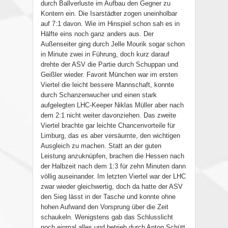
durch Ballverluste im Aufbau den Gegner zu
Kontern ein. Die Isarstädter zogen uneinholbar
auf 7:1 davon. Wie im Hinspiel schon sah es in
Hälfte eins noch ganz anders aus. Der
Außenseiter ging durch Jelle Mourik sogar schon
in Minute zwei in Führung, doch kurz darauf
drehte der ASV die Partie durch Schuppan und
Geißler wieder. Favorit München war im ersten
Viertel die leicht bessere Mannschaft, konnte
durch Schanzenwucher und einen stark
aufgelegten LHC-Keeper Niklas Müller aber nach
dem 2:1 nicht weiter davonziehen. Das zweite
Viertel brachte gar leichte Chancenvorteile für
Limburg, das es aber versäumte, den wichtigen
Ausgleich zu machen. Statt an der guten
Leistung anzuknüpfen, brachen die Hessen nach
der Halbzeit nach dem 1:3 für zehn Minuten dann
völlig auseinander. Im letzten Viertel war der LHC
zwar wieder gleichwertig, doch da hatte der ASV
den Sieg lässt in der Tasche und konnte ohne
hohen Aufwand den Vorsprung über die Zeit
schaukeln. Wenigstens gab das Schlusslicht
noch einmal alles und betrieb durch Anton Schütt,