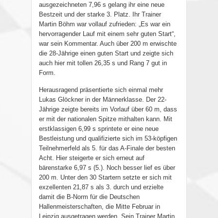
ausgezeichneten 7,96 s gelang ihr eine neue
Bestzeit und der starke 3. Platz. Ihr Trainer
Martin Böhm war vollauf zufrieden: „Es war ein
hervorragender Lauf mit einem sehr guten Start“,
war sein Kommentar. Auch über 200 m erwischte
die 28-Jährige einen guten Start und zeigte sich
auch hier mit tollen 26,35 s und Rang 7 gut in
Form.
Herausragend präsentierte sich einmal mehr
Lukas Glöckner in der Männerklasse. Der 22-
Jährige zeigte bereits im Vorlauf über 60 m, dass
er mit der nationalen Spitze mithalten kann. Mit
erstklassigen 6,99 s sprintete er eine neue
Bestleistung und qualifizierte sich im 53-köpfigen
Teilnehmerfeld als 5. für das A-Finale der besten
Acht. Hier steigerte er sich erneut auf
bärenstarke 6,97 s (5.). Noch besser lief es über
200 m. Unter den 30 Startern setzte er sich mit
exzellenten 21,87 s als 3. durch und erzielte
damit die B-Norm für die Deutschen
Hallenmeisterschaften, die Mitte Februar in
Leipzig ausgetragen werden. Sein Trainer Martin