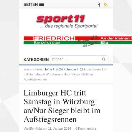
SEITEN
KATEGORIEN
You are here:
Home
2024
Januar
11
Limburger HC
tritt Samstag in Würzburg an/Nur Sieger bleibt im
Aufstiegsrennen
Limburger HC tritt
Samstag in Würzburg
an/Nur Sieger bleibt im
Aufstiegsrennen
Veröffentlicht am
11. Januar 2024
|
0 Kommentare