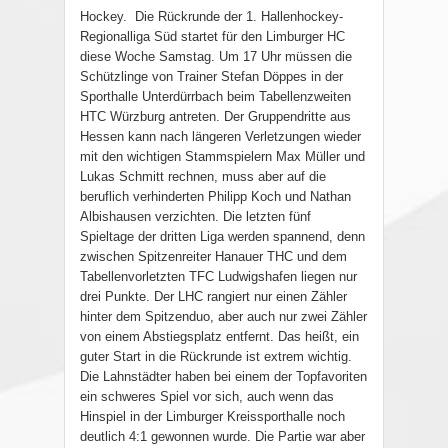
Hockey. Die Rückrunde der 1. Hallenhockey-
Regionalliga Süd startet für den Limburger HC
diese Woche Samstag. Um 17 Uhr müssen die
Schützlinge von Trainer Stefan Döppes in der
Sporthalle Unterdürrbach beim Tabellenzweiten
HTC Würzburg antreten. Der Gruppendritte aus
Hessen kann nach längeren Verletzungen wieder
mit den wichtigen Stammspielern Max Müller und
Lukas Schmitt rechnen, muss aber auf die
beruflich verhinderten Philipp Koch und Nathan
Albishausen verzichten. Die letzten fünf
Spieltage der dritten Liga werden spannend, denn
zwischen Spitzenreiter Hanauer THC und dem
Tabellenvorletzten TFC Ludwigshafen liegen nur
drei Punkte. Der LHC rangiert nur einen Zähler
hinter dem Spitzenduo, aber auch nur zwei Zähler
von einem Abstiegsplatz entfernt. Das heißt, ein
guter Start in die Rückrunde ist extrem wichtig.
Die Lahnstädter haben bei einem der Topfavoriten
ein schweres Spiel vor sich, auch wenn das
Hinspiel in der Limburger Kreissporthalle noch
deutlich 4:1 gewonnen wurde. Die Partie war aber