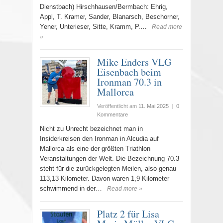
Dienstbach) Hirschhausen/Bermbach: Ehrig,
Appl, T. Kramer, Sander, Blanarsch, Beschorner,
Yener, Unterieser, Sitte, Kramm, P.…
Read more
»
Mike Enders VLG
Eisenbach beim
Ironman 70.3 in
Mallorca
Veröffentlicht am
11. Mai 2025
|
0
Kommentare
Nicht zu Unrecht bezeichnet man in
Insiderkreisen den Ironman in Alcudia auf
Mallorca als eine der größten Triathlon
Veranstaltungen der Welt. Die Bezeichnung 70.3
steht für die zurückgelegten Meilen, also genau
113,13 Kilometer. Davon waren 1,9 Kilometer
schwimmend in der…
Read more »
Platz 2 für Lisa