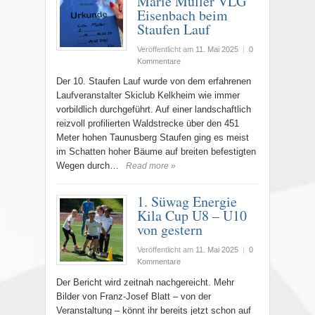
Marie Müller VLG
Eisenbach beim
Staufen Lauf
Veröffentlicht am
11. Mai 2025
|
0
Kommentare
Der 10. Staufen Lauf wurde von dem erfahrenen
Laufveranstalter Skiclub Kelkheim wie immer
vorbildlich durchgeführt. Auf einer landschaftlich
reizvoll profilierten Waldstrecke über den 451
Meter hohen Taunusberg Staufen ging es meist
im Schatten hoher Bäume auf breiten befestigten
Wegen durch…
Read more »
1. Süwag Energie
Kila Cup U8 – U10
von gestern
Veröffentlicht am
11. Mai 2025
|
0
Kommentare
Der Bericht wird zeitnah nachgereicht. Mehr
Bilder von Franz-Josef Blatt – von der
Veranstaltung – könnt ihr bereits jetzt schon auf