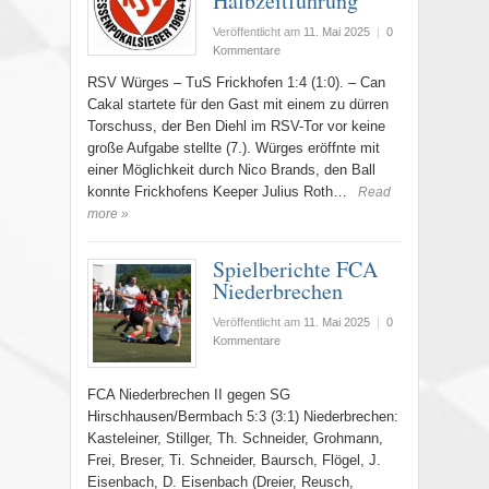
Halbzeitführung
Veröffentlicht am
11. Mai 2025
|
0
Kommentare
RSV Würges – TuS Frickhofen 1:4 (1:0). – Can
Cakal startete für den Gast mit einem zu dürren
Torschuss, der Ben Diehl im RSV-Tor vor keine
große Aufgabe stellte (7.). Würges eröffnte mit
einer Möglichkeit durch Nico Brands, den Ball
konnte Frickhofens Keeper Julius Roth…
Read
more »
Spielberichte FCA
Niederbrechen
Veröffentlicht am
11. Mai 2025
|
0
Kommentare
FCA Niederbrechen II gegen SG
Hirschhausen/Bermbach 5:3 (3:1) Niederbrechen:
Kasteleiner, Stillger, Th. Schneider, Grohmann,
Frei, Breser, Ti. Schneider, Baursch, Flögel, J.
Eisenbach, D. Eisenbach (Dreier, Reusch,