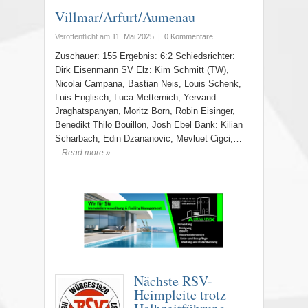
Villmar/Arfurt/Aumenau
Veröffentlicht am
11. Mai 2025
|
0 Kommentare
Zuschauer: 155 Ergebnis: 6:2 Schiedsrichter:
Dirk Eisenmann SV Elz: Kim Schmitt (TW),
Nicolai Campana, Bastian Neis, Louis Schenk,
Luis Englisch, Luca Metternich, Yervand
Jraghatspanyan, Moritz Born, Robin Eisinger,
Benedikt Thilo Bouillon, Josh Ebel Bank: Kilian
Scharbach, Edin Dzananovic, Mevluet Cigci,…
Read more »
Nächste RSV-
Heimpleite trotz