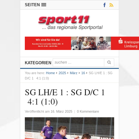
SEITEN
KATEGORIEN
You are here:
Home
2025
März
16
SG LH/E 1 : SG
D/C 1 4:1 (1:0)
SG LH/E 1 : SG D/C 1
4:1 (1:0)
Veröffentlicht am
16. März 2025
|
0 Kommentare