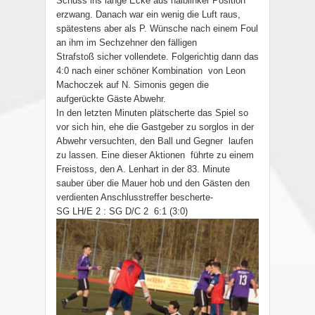
Schuss ins lange Ecke aus halblinker Position
erzwang. Danach war ein wenig die Luft raus,
spätestens aber als P. Wünsche nach einem Foul
an ihm im Sechzehner den fälligen
Strafstoß sicher vollendete. Folgerichtig dann das
4:0 nach einer schöner Kombination von Leon
Machoczek auf N. Simonis gegen die
aufgerückte Gäste Abwehr.
In den letzten Minuten plätscherte das Spiel so
vor sich hin, ehe die Gastgeber zu sorglos in der
Abwehr versuchten, den Ball und Gegner laufen
zu lassen. Eine dieser Aktionen führte zu einem
Freistoss, den A. Lenhart in der 83. Minute
sauber über die Mauer hob und den Gästen den
verdienten Anschlusstreffer bescherte-
SG LH/E 2 : SG D/C 2 6:1 (3:0)