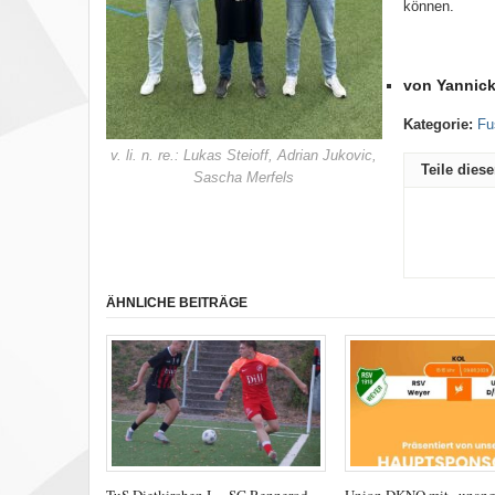
können.
von Yannick
Kategorie:
Fu
v. li. n. re.: Lukas Steioff, Adrian Jukovic,
Teile dies
Sascha Merfels
ÄHNLICHE BEITRÄGE
TuS Dietkirchen I —SG Rennerod
Union DKNO mit „unan