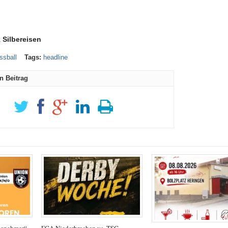
 Silbereisen
ssball
Tags:
headline
en Beitrag
genehmer“
FCA Niederbrechen vs. TSG