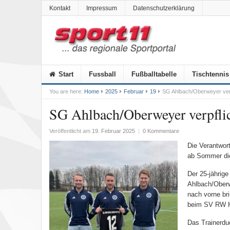
Kontakt
Impressum
Datenschutzerklärung
Start
Fussball
Fußballtabelle
Tischtennis
You are here:
Home
2025
Februar
19
SG Ahlbach/Oberweyer ver
SG Ahlbach/Oberweyer verpfli
Veröffentlicht am
19. Februar 2025
|
0 Kommentare
Die Verantwor
ab Sommer die
Der 25-jährig
Ahlbach/Oberw
nach vorne br
beim SV RW H
Das Trainerduo