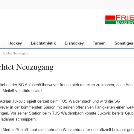
Hockey
Leichtathletik
Eishockey
Turnen
Sonstiges
pflichtet Neuzugang
chtet Neuzugang
tlichen der SG Ahlbach/Oberweyer freuen sich mitteilen zu können, dass Adri
 Meilelf verstärken wird.
e Adrian Jukovic spielt derzeit beim TUS Waldernbach und wird die SG
eyer in der kommenden Saison mit seinen offensiven Fähigkeiten einen weite
ingen. Vor seiner Station beim TUS Waldernbach konnte Jukovic bereits Grupp
adamar schnuppern.
 Merfels/Steioff freut sich sehr den Wunschtransfer nun offiziell bekannt ge