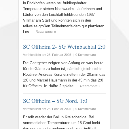
in Frickhofen waren bei frühlingshafter
Temperatur sieben Nachwuchs-Läuferinnen und
Läufer von den Leichtathletikfreunden 1987
Villmar am Start und konnten sich in den
teilweise großen Teilnehmerfeldern gut platzieren.
Los…
Read more »
SC Offheim 2- SG Weinbachtal 2:0
Veröffentlicht am
23. Februar 2025
|
0 Kommentare
Die Gastgeber zeigten von Anfang an was heute
für die Gäste zu holen ist, nämlich gleich nichts.
Routinier Andreas Kunz erzielte in der 20.min das
1:0 und Marcel Hausmann in der 45.min das 2:0
für Offheim. In Hälfte 2 spielte…
Read more »
SC Offheim – SG Nord. 1:0
Veröffentlicht am
23. Februar 2025
|
0 Kommentare
Er rollt wieder der Ball in Kreisoberliga. Bei
sommerlichen Temperaturen um 15 Grad lockt
das den ein oder anderen auch zum Fußball