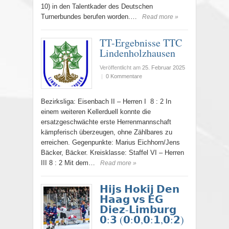
10) in den Talentkader des Deutschen
Turnerbundes berufen worden.…
Read more »
TT-Ergebnisse TTC
Lindenholzhausen
Veröffentlicht am
25. Februar 2025
|
0 Kommentare
Bezirksliga: Eisenbach II – Herren I 8 : 2 In
einem weiteren Kellerduell konnte die
ersatzgeschwächte erste Herrenmannschaft
kämpferisch überzeugen, ohne Zählbares zu
erreichen. Gegenpunkte: Marius Eichhorn/Jens
Bäcker, Bäcker. Kreisklasse: Staffel VI – Herren
III 8 : 2 Mit dem…
Read more »
𝗛𝗶𝗷𝘀 𝗛𝗼𝗸𝗶𝗷 𝗗𝗲𝗻
𝗛𝗮𝗮𝗴 𝘃𝘀 𝗘𝗚
𝗗𝗶𝗲𝘇-𝗟𝗶𝗺𝗯𝘂𝗿𝗴
𝟬:𝟯 (𝟬:𝟬,𝟬:𝟭,𝟬:𝟮)