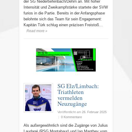
der SG Niedertiefenbach/Dehrn an. Mit hoher
Intensität und Zweikampfstärke startete der SVW
furios in die Partie. Bereits in der Anfangsphase
belohnte sich das Team für sein Engagement:
Kapitän Türk schlug einen präzisen Freistoß…
Read more »
SG Elz/Limbach:
Triathleten
vermelden
Neuzugänge
Veröffentlicht am
26. Februar 2025
|
0 Kommentare
Als außergewöhnlich sind die Zugänge von Julius
Laudagé (RSG Montabaur) und Ian Manthey vom