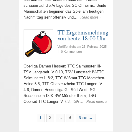
schauen auf die Anlage des SC Offheims. Beide
Mannschaften beginnen das Spiel am heutigen
Nachmittag sehr offensiv und…
Read more »
TT-Ergebnismeldung
von heute 18:00 Uhr
Veröffentlicht am
23. Februar 2025
|
0 Kommentare
Oberliga Damen Hessen: TTC Salmünster III-
TSV Langstadt IV 0:10, TSV Langstadt IV-TTC
Salmünster II 8:2, TTC Wißmar-TTG Morschen-
Heina 5:5, TTF Oberzeuzheim-TTC Langen IV
4:6, Damen Hessenliga Gr. Süd-West: SG
Sossenheim-DJK BW Münster II 5:5, TSG
Oberrad-TTC Langen V 7:3, TSV…
Read more »
1
2
…
6
Next →