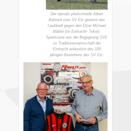
Der damals pfeilschnelle Albert
Balmert vom SV Elz gewinnt das
Laufduell gegen den Elzer Michael
Blättel (im Eintracht- Trikot).
Spielszene aus der Begegnung SVE
vs Traditionsmannschaft der
Eintracht anlässlich des 100
jährigen Bestehens des SV Elz.