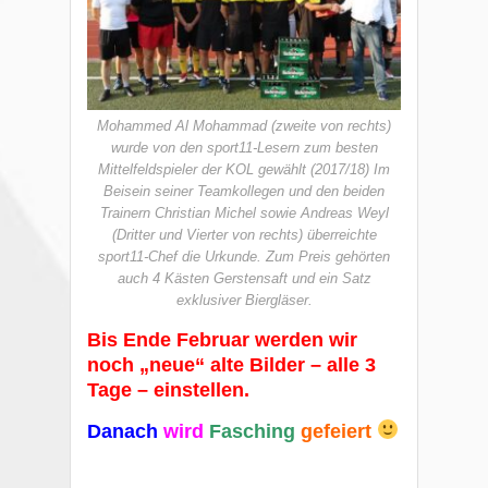
Mohammed Al Mohammad (zweite von rechts)
wurde von den sport11-Lesern zum besten
Mittelfeldspieler der KOL gewählt (2017/18) Im
Beisein seiner Teamkollegen und den beiden
Trainern Christian Michel sowie Andreas Weyl
(Dritter und Vierter von rechts) überreichte
sport11-Chef die Urkunde. Zum Preis gehörten
auch 4 Kästen Gerstensaft und ein Satz
exklusiver Biergläser.
Bis Ende Februar werden wir
noch „neue“ alte Bilder – alle 3
Tage – einstellen.
Danach
wird
Fasching
gefeiert