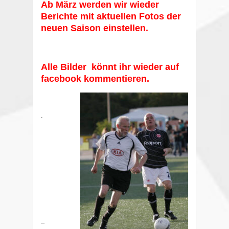
Ab März werden wir wieder
Berichte mit aktuellen Fotos der
neuen Saison einstellen.
Alle Bilder könnt ihr wieder auf
facebook kommentieren.
.
–