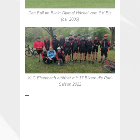
Den Ball im Blick: Djamal Häckel vom SV Elz
(ca. 2006)
VLG Eisenbach eröffnet mit 17 Bikern die Rad-
Saison 2022
—