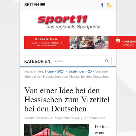
SEITEN
KATEGORIEN
You are here:
Home
2024
September
20
Von einer
Idee bei den Hessischen zum Vizetitel bei den Deutschen
Von einer Idee bei den
Hessischen zum Vizetitel
bei den Deutschen
Veröffentlicht am
20. September 2024
|
0 Kommentare
Die Idee
wurde