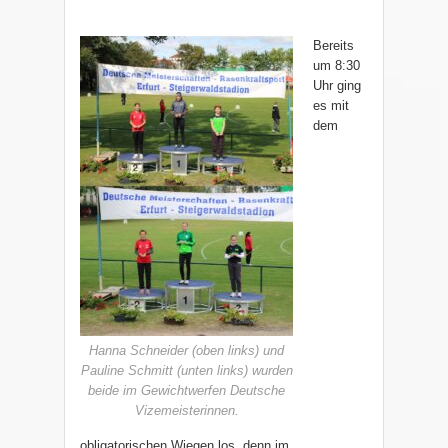
Bereits
um 8:30
Uhr ging
es mit
dem
Hanna Schneider (oben links) und
Pauline Schmitt (unten links) wurden
beide im Gewichtwerfen Deutsche
Vizemeisterinnen.
obligatorischen Wiegen los, denn im