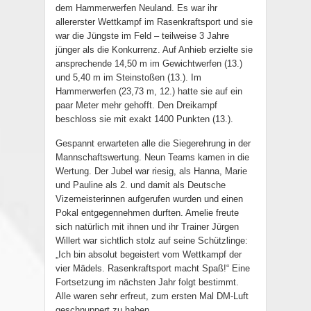
dem Hammerwerfen Neuland. Es war ihr
allererster Wettkampf im Rasenkraftsport und sie
war die Jüngste im Feld – teilweise 3 Jahre
jünger als die Konkurrenz. Auf Anhieb erzielte sie
ansprechende 14,50 m im Gewichtwerfen (13.)
und 5,40 m im Steinstoßen (13.). Im
Hammerwerfen (23,73 m, 12.) hatte sie auf ein
paar Meter mehr gehofft. Den Dreikampf
beschloss sie mit exakt 1400 Punkten (13.).
Gespannt erwarteten alle die Siegerehrung in der
Mannschaftswertung. Neun Teams kamen in die
Wertung. Der Jubel war riesig, als Hanna, Marie
und Pauline als 2. und damit als Deutsche
Vizemeisterinnen aufgerufen wurden und einen
Pokal entgegennehmen durften. Amelie freute
sich natürlich mit ihnen und ihr Trainer Jürgen
Willert war sichtlich stolz auf seine Schützlinge:
„Ich bin absolut begeistert vom Wettkampf der
vier Mädels. Rasenkraftsport macht Spaß!“ Eine
Fortsetzung im nächsten Jahr folgt bestimmt.
Alle waren sehr erfreut, zum ersten Mal DM-Luft
geschnuppert zu haben…