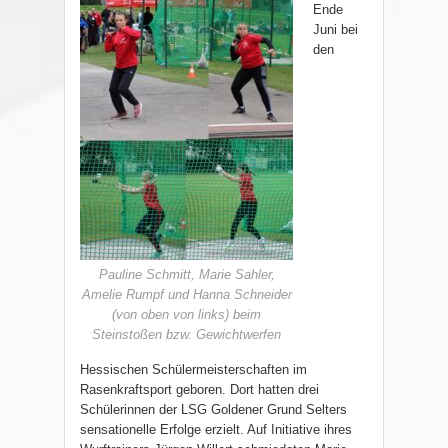
Ende
Juni bei
den
Pauline Schmitt, Marie Sahler,
Amelie Rumpf und Hanna Schneider
(von oben von links) beim
Steinstoßen bzw. Gewichtwerfen
Hessischen Schülermeisterschaften im
Rasenkraftsport geboren. Dort hatten drei
Schülerinnen der LSG Goldener Grund Selters
sensationelle Erfolge erzielt. Auf Initiative ihres