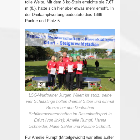
tolle Weite. Mit dem 3 kg-Stein erreichte sie 7,67
m (8.), hatte sich hier aber etwas mehr erhofft. In
der Dreikampfwertung bedeutete dies 1889
Punkte und Platz 5.
LSG-Wurftrainer Jürgen Willert ist stolz: seine
vier Schützlinge holten dreimal Silber und einmal
Bronze bei den Deutschen
Schülermeisterschaften im Rasenkraftsport in
Erfurt (von links): Amelie Rumpf, Hanna
Schneider, Marie Sahler und Pauline Schmitt.
Für Amelie Rumpf (Mittelgewicht) war alles außer