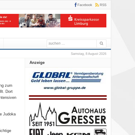
Facebook
RSS
Samstag, 8 August 2026
Anzeige
ung zum
lt. Dort
intensiven
ie Judoka
ichtige