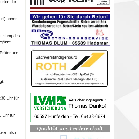
erten die
urt) haben
teilung des
rgönnt.
 Prüfer und
gt
:30 Uhr für
 Uhr für
ere Infos