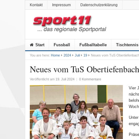
Kontakt
Impressum
Datenschutzerklärung
Start
Fussball
Fußballtabelle
Tischtennis
You are here:
Home
2024
Juli
19
Neues vom TuS Obertiefenbac
Neues vom TuS Obertiefenbac
Veröffentlicht am
19. Juli 2024
|
0 Kommentare
Vier 
nächs
beloh
Woche
Unter
engag
Präse