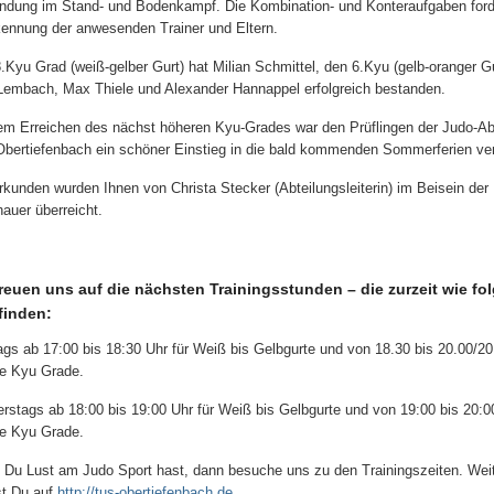
dung im Stand- und Bodenkampf. Die Kombination- und Konteraufgaben ford
ennung der anwesenden Trainer und Eltern.
.Kyu Grad (weiß-gelber Gurt) hat Milian Schmittel, den 6.Kyu (gelb-oranger G
embach, Max Thiele und Alexander Hannappel erfolgreich bestanden.
em Erreichen des nächst höheren Kyu-Grades war den Prüflingen der Judo-Ab
bertiefenbach ein schöner Einstieg in die bald kommenden Sommerferien ve
rkunden wurden Ihnen von Christa Stecker (Abteilungsleiterin) im Beisein der
auer überreicht.
freuen uns auf die nächsten Trainingsstunden – die zurzeit wie fol
tfinden:
gs ab 17:00 bis 18:30 Uhr für Weiß bis Gelbgurte und von 18.30 bis 20.00/20
e Kyu Grade.
rstags ab 18:00 bis 19:00 Uhr für Weiß bis Gelbgurte und von 19:00 bis 20:00
e Kyu Grade.
Du Lust am Judo Sport hast, dann besuche uns zu den Trainingszeiten. Weit
st Du auf
http://tus-obertiefenbach.de