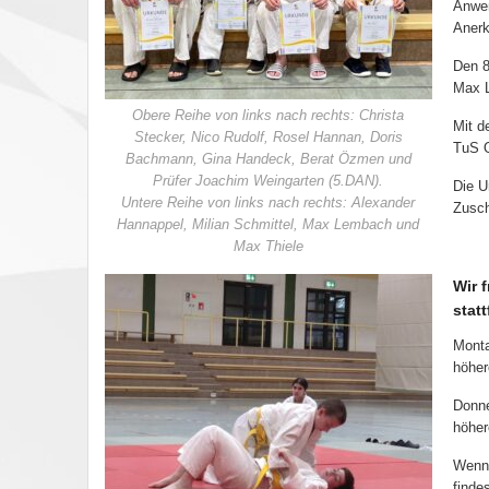
Anwen
Anerk
Den 8
Max L
Obere Reihe von links nach rechts: Christa
Mit d
Stecker, Nico Rudolf, Rosel Hannan, Doris
TuS O
Bachmann, Gina Handeck, Berat Özmen und
Prüfer Joachim Weingarten (5.DAN).
Die U
Untere Reihe von links nach rechts: Alexander
Zusch
Hannappel, Milian Schmittel, Max Lembach und
Max Thiele
Wir 
stat
Monta
höher
Donne
höher
Wenn 
finde