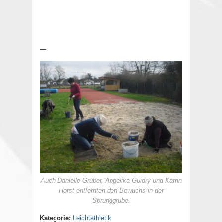
—
Auch Danielle Gruber, Angelika Guidry und Katrin
Horst entfernten den Bewuchs in der
Sprunggrube.
Kategorie:
Leichtathletik