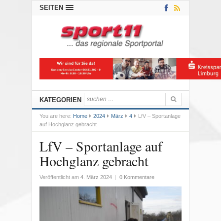
SEITEN
KATEGORIEN
You are here:
Home
2024
März
4
LfV – Sportanlage
auf Hochglanz gebracht
LfV – Sportanlage auf
Hochglanz gebracht
Veröffentlicht am
4. März 2024
|
0 Kommentare