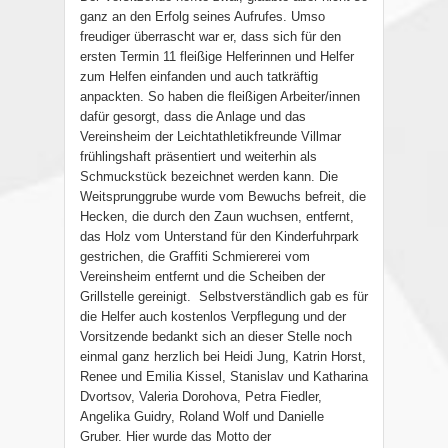
ganz an den Erfolg seines Aufrufes. Umso
freudiger überrascht war er, dass sich für den
ersten Termin 11 fleißige Helferinnen und Helfer
zum Helfen einfanden und auch tatkräftig
anpackten. So haben die fleißigen Arbeiter/innen
dafür gesorgt, dass die Anlage und das
Vereinsheim der Leichtathletikfreunde Villmar
frühlingshaft präsentiert und weiterhin als
Schmuckstück bezeichnet werden kann. Die
Weitsprunggrube wurde vom Bewuchs befreit, die
Hecken, die durch den Zaun wuchsen, entfernt,
das Holz vom Unterstand für den Kinderfuhrpark
gestrichen, die Graffiti Schmiererei vom
Vereinsheim entfernt und die Scheiben der
Grillstelle gereinigt.
Selbstverständlich gab es für
die Helfer auch kostenlos Verpflegung und der
Vorsitzende bedankt sich an dieser Stelle noch
einmal ganz herzlich bei Heidi Jung, Katrin Horst,
Renee und Emilia Kissel, Stanislav und Katharina
Dvortsov, Valeria Dorohova, Petra Fiedler,
Angelika Guidry, Roland Wolf und Danielle
Gruber. Hier wurde das Motto der