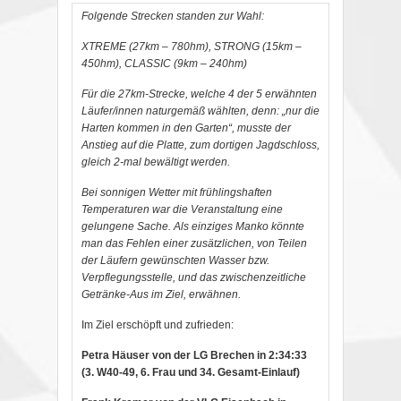
Folgende Strecken standen zur Wahl:
XTREME (27km – 780hm), STRONG (15km –
450hm), CLASSIC (9km – 240hm)
Für die 27km-Strecke, welche 4 der 5 erwähnten
Läufer/innen naturgemäß wählten, denn: „nur die
Harten kommen in den Garten“, musste der
Anstieg auf die Platte, zum dortigen Jagdschloss,
gleich 2-mal bewältigt werden.
Bei sonnigen Wetter mit frühlingshaften
Temperaturen war die Veranstaltung eine
gelungene Sache. Als einziges Manko könnte
man das Fehlen einer zusätzlichen, von Teilen
der Läufern gewünschten Wasser bzw.
Verpflegungsstelle, und das zwischenzeitliche
Getränke-Aus im Ziel, erwähnen.
Im Ziel erschöpft und zufrieden:
Petra Häuser von der LG Brechen in 2:34:33
(3. W40-49, 6. Frau und 34. Gesamt-Einlauf)