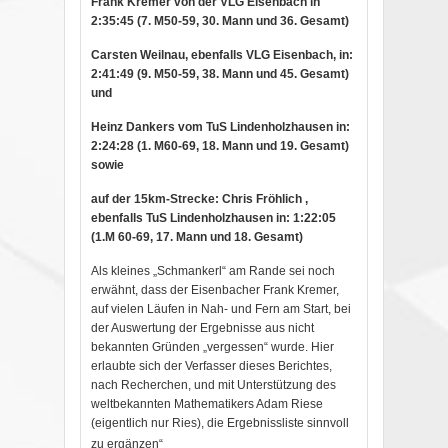
Frank Kremer von der VLG Eisenbach in
2:35:45 (7. M50-59, 30. Mann und 36. Gesamt)
Carsten Weilnau, ebenfalls VLG Eisenbach, in:
2:41:49 (9. M50-59, 38. Mann und 45. Gesamt)
und
Heinz Dankers vom TuS Lindenholzhausen in:
2:24:28 (1. M60-69, 18. Mann und 19. Gesamt)
sowie
auf der 15km-Strecke: Chris Fröhlich ,
ebenfalls TuS Lindenholzhausen in: 1:22:05
(1.M 60-69, 17. Mann und 18. Gesamt)
Als kleines „Schmankerl“ am Rande sei noch
erwähnt, dass der Eisenbacher Frank Kremer,
auf vielen Läufen in Nah- und Fern am Start, bei
der Auswertung der Ergebnisse aus nicht
bekannten Gründen „vergessen“ wurde. Hier
erlaubte sich der Verfasser dieses Berichtes,
nach Recherchen, und mit Unterstützung des
weltbekannten Mathematikers Adam Riese
(eigentlich nur Ries), die Ergebnissliste sinnvoll
zu ergänzen
“