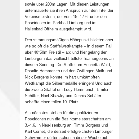
sowie über 200m Lagen. Mit diesen Leistungen
untermauerte sie ihren Anspruch auf den Titel der
Vereinsmeisterin, der vom 15.-17.6. unter den
Poseidonen im Parkbad Limburg und im
Hallenbad Offheim ausgekämpft wird.
Den stimmungsmäßigen Höhepunkt bildeten aber
wie so oft die Staffelwettkämpfe – in diesem Fall
über 40*50m Freistil – ab: und hier gelang den
Limburgern das vielleicht tollste Teamergebnis an
diesem Sonntag: Die Staffel um Henrietta Wald,
Rosalie Hemmerich und den Zwillingen Maik und
Nick Borgens konnte im hart umkämpften
Wettkampf die Silbermedaille erringen! Und auch
die zweite Staffel um Lucy Hemmerich, Emilia
Schäfer, Noel Shawky und Dennis Schäfer
schaffte einen tollen 10. Platz.
Als nächstes stehen für die qualifizierten
Poseidonen nun die Bezirksmeisterschaften am
3.-4.6. in Neu-Isenburg an! Timm Borgens und
Karl Cornet, die derzeit erfolgreichsten Limburger
Schwimmer dürfen schon in dieser Woche auf