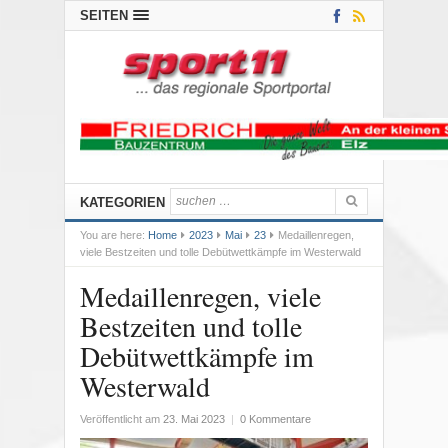
SEITEN
KATEGORIEN
You are here:
Home
2023
Mai
23
Medaillenregen,
viele Bestzeiten und tolle Debütwettkämpfe im Westerwald
Medaillenregen, viele
Bestzeiten und tolle
Debütwettkämpfe im
Westerwald
Veröffentlicht am
23. Mai 2023
|
0 Kommentare