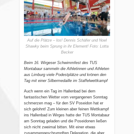
Auf die Plätze – los! Dennis Schäfer und Noel
Shawky beim Sprung in ihr Element! Foto: Lotta
Becker
Beim 16. Wirgeser Schwimmfest des TUS
Montabaur sammeln die Athletinnen und Athleten
aus Limburg viele Podestplätze und krönen den
Tag mit einer Silbermedaille im Staffelwettkampf
Auch wenn ein Tag im Hallenbad bei dem
fantastischen Wetter vom vergangenen Sonntag
schmerzen mag – für den SV Poseidon hat er
sich gelohnt! Zum kleinen aber feinen Wettkampf
ins Hallenbad in Wirges hatte der TUS Montabaur
am Sonntag geladen und die Poseidonen ließen
sich nicht zweimal bitten. Mit einer etwas
zusammengeschrumpften Delegation, die aber