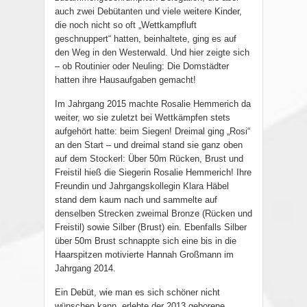
auch zwei Debütanten und viele weitere Kinder,
die noch nicht so oft „Wettkampfluft
geschnuppert“ hatten, beinhaltete, ging es auf
den Weg in den Westerwald. Und hier zeigte sich
– ob Routinier oder Neuling: Die Domstädter
hatten ihre Hausaufgaben gemacht!
Im Jahrgang 2015 machte Rosalie Hemmerich da
weiter, wo sie zuletzt bei Wettkämpfen stets
aufgehört hatte: beim Siegen! Dreimal ging „Rosi“
an den Start – und dreimal stand sie ganz oben
auf dem Stockerl: Über 50m Rücken, Brust und
Freistil hieß die Siegerin Rosalie Hemmerich! Ihre
Freundin und Jahrgangskollegin Klara Häbel
stand dem kaum nach und sammelte auf
denselben Strecken zweimal Bronze (Rücken und
Freistil) sowie Silber (Brust) ein. Ebenfalls Silber
über 50m Brust schnappte sich eine bis in die
Haarspitzen motivierte Hannah Großmann im
Jahrgang 2014.
Ein Debüt, wie man es sich schöner nicht
wünschen kann, erlebte der 2013 geborene