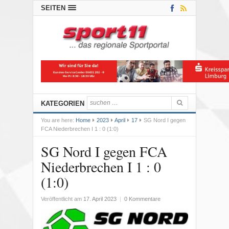
SEITEN
KATEGORIEN
You are here:
Home
2023
April
17
SG Nord I gegen
FCA Niederbrechen I 1 : 0 (1:0)
SG Nord I gegen FCA
Niederbrechen I 1 : 0
(1:0)
Veröffentlicht am
17. April 2023
|
0 Kommentare