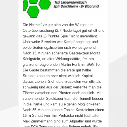
Die Heimelf zeigte sich von der Würgesser
Osterüberraschung (2:7 Niederlage) gut erholt und
gewann das „6 Punkte Spiel“ nicht unverdient.
Über weite Strecken war Kampf angesagt und
beide Seiten egalisierten sich weitestgehend.
Nach 13 Minuten scheiterte Gästeakteur Moritz
Königstein, an alter Wirkungsstätte, frei am
glänzend reagierenden Martin Funk im SGN Tor.
Die Gäste bestimmten die erste gut halbe
Stunde, konnten aber nicht wirklich Kapital
daraus ziehen. Sich durchzuspielen war oftmals
schwierig und aus der Distanz verfehlte man die
Fläche zwischen den Pfosten doch deutlich. Mit
zunehmender Spieldauer kam die Heimelf besser
in die Partie und kam zu eigenen Möglichkeiten.
Nach 35 Minuten konnte Tobias Kasteleiner einen
16 m Schuß von Tim Prohaska nicht festhalten,
Max Zimmermann ging zum Abpraller und wurde
vom FCA Tormann von den Beinen geholt. Es