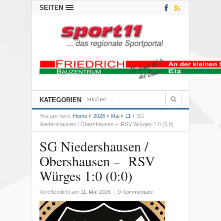
SEITEN
KATEGORIEN
You are here:
Home
2026
Mai
11
SG
Niedershausen / Obershausen – RSV Würges 1:0 (0:0)
SG Niedershausen /
Obershausen – RSV
Würges 1:0 (0:0)
Veröffentlicht am
11. Mai 2026
|
0 Kommentare