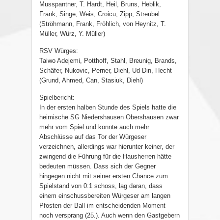
Musspantner, T. Hardt, Heil, Bruns, Heblik,
Frank, Singe, Weis, Croicu, Zipp, Streubel
(Ströhmann, Frank, Fröhlich, von Heynitz, T.
Müller, Würz, Y. Müller)
RSV Würges:
Taiwo Adejemi, Potthoff, Stahl, Breunig, Brands,
Schäfer, Nukovic, Perner, Diehl, Ud Din, Hecht
(Grund, Ahmed, Can, Stasiuk, Diehl)
Spielbericht:
In der ersten halben Stunde des Spiels hatte die
heimische SG Niedershausen Obershausen zwar
mehr vom Spiel und konnte auch mehr
Abschlüsse auf das Tor der Würgeser
verzeichnen, allerdings war hierunter keiner, der
zwingend die Führung für die Hausherren hätte
bedeuten müssen. Dass sich der Gegner
hingegen nicht mit seiner ersten Chance zum
Spielstand von 0:1 schoss, lag daran, dass
einem einschussbereiten Würgeser am langen
Pfosten der Ball im entscheidenden Moment
noch versprang (25.). Auch wenn den Gastgebern