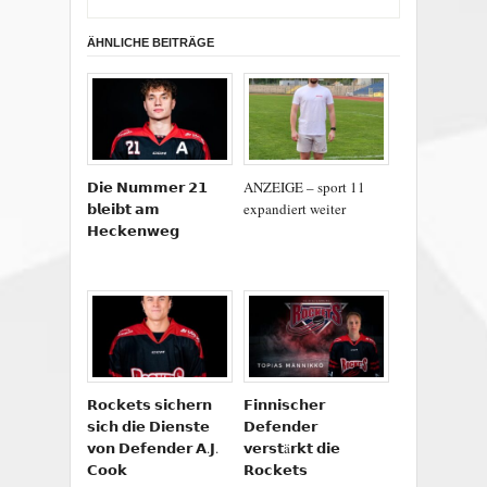
ÄHNLICHE BEITRÄGE
𝗗𝗶𝗲 𝗡𝘂𝗺𝗺𝗲𝗿 𝟮𝟭
ANZEIGE – sport 11
𝗯𝗹𝗲𝗶𝗯𝘁 𝗮𝗺
expandiert weiter
𝗛𝗲𝗰𝗸𝗲𝗻𝘄𝗲𝗴
𝗥𝗼𝗰𝗸𝗲𝘁𝘀 𝘀𝗶𝗰𝗵𝗲𝗿𝗻
𝗙𝗶𝗻𝗻𝗶𝘀𝗰𝗵𝗲𝗿
𝘀𝗶𝗰𝗵 𝗱𝗶𝗲 𝗗𝗶𝗲𝗻𝘀𝘁𝗲
𝗗𝗲𝗳𝗲𝗻𝗱𝗲𝗿
𝘃𝗼𝗻 𝗗𝗲𝗳𝗲𝗻𝗱𝗲𝗿 𝗔.𝗝.
𝘃𝗲𝗿𝘀𝘁ä𝗿𝗸𝘁 𝗱𝗶𝗲
𝗖𝗼𝗼𝗸
𝗥𝗼𝗰𝗸𝗲𝘁𝘀