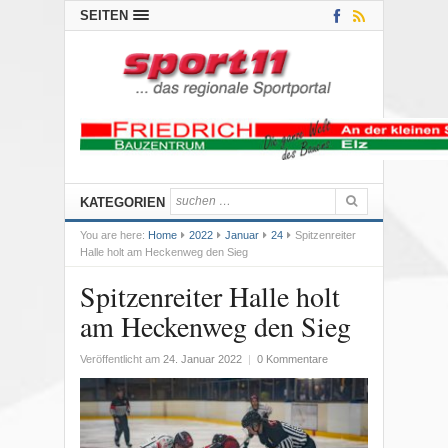
SEITEN
KATEGORIEN
You are here:
Home
2022
Januar
24
Spitzenreiter
Halle holt am Heckenweg den Sieg
Spitzenreiter Halle holt
am Heckenweg den Sieg
Veröffentlicht am
24. Januar 2022
|
0 Kommentare