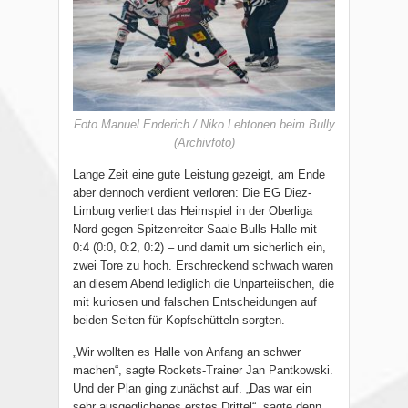
Foto Manuel Enderich / Niko Lehtonen beim Bully
(Archivfoto)
Lange Zeit eine gute Leistung gezeigt, am Ende
aber dennoch verdient verloren: Die EG Diez-
Limburg verliert das Heimspiel in der Oberliga
Nord gegen Spitzenreiter Saale Bulls Halle mit
0:4 (0:0, 0:2, 0:2) – und damit um sicherlich ein,
zwei Tore zu hoch. Erschreckend schwach waren
an diesem Abend lediglich die Unparteiischen, die
mit kuriosen und falschen Entscheidungen auf
beiden Seiten für Kopfschütteln sorgten.
„Wir wollten es Halle von Anfang an schwer
machen“, sagte Rockets-Trainer Jan Pantkowski.
Und der Plan ging zunächst auf. „Das war ein
sehr ausgeglichenes erstes Drittel“, sagte denn