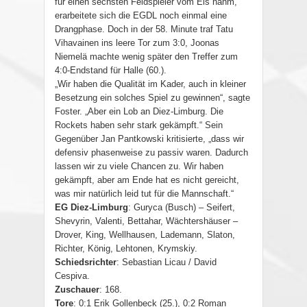
für einen sechsten Feldspieler vom Eis nahm,
erarbeitete sich die EGDL noch einmal eine
Drangphase. Doch in der 58. Minute traf Tatu
Vihavainen ins leere Tor zum 3:0, Joonas
Niemelä machte wenig später den Treffer zum
4:0-Endstand für Halle (60.).
„Wir haben die Qualität im Kader, auch in kleiner
Besetzung ein solches Spiel zu gewinnen“, sagte
Foster. „Aber ein Lob an Diez-Limburg. Die
Rockets haben sehr stark gekämpft.“ Sein
Gegenüber Jan Pantkowski kritisierte, „dass wir
defensiv phasenweise zu passiv waren. Dadurch
lassen wir zu viele Chancen zu. Wir haben
gekämpft, aber am Ende hat es nicht gereicht,
was mir natürlich leid tut für die Mannschaft.“
EG Diez-Limburg
: Guryca (Busch) – Seifert,
Shevyrin, Valenti, Bettahar, Wächtershäuser –
Drover, King, Wellhausen, Lademann, Slaton,
Richter, König, Lehtonen, Krymskiy.
Schiedsrichter
: Sebastian Licau / David
Cespiva.
Zuschauer
: 168.
Tore
: 0:1 Erik Gollenbeck (25.), 0:2 Roman