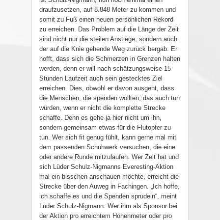
draufzusetzen, auf 8.848 Meter zu kommen und
somit zu Fuß einen neuen persönlichen Rekord
zu erreichen. Das Problem auf die Länge der Zeit
sind nicht nur die steilen Anstiege, sondern auch
der auf die Knie gehende Weg zurück bergab. Er
hofft, dass sich die Schmerzen in Grenzen halten
werden, denn er will nach schätzungsweise 15
Stunden Laufzeit auch sein gestecktes Ziel
erreichen. Dies, obwohl er davon ausgeht, dass
die Menschen, die spenden wollten, das auch tun
würden, wenn er nicht die komplette Strecke
schaffe. Denn es gehe ja hier nicht um ihn,
sondern gemeinsam etwas für die Flutopfer zu
tun. Wer sich fit genug fühlt, kann gerne mal mit
dem passenden Schuhwerk versuchen, die eine
oder andere Runde mitzulaufen. Wer Zeit hat und
sich Lüder Schulz-Nigmanns Everesting-Aktion
mal ein bisschen anschauen möchte, erreicht die
Strecke über den Auweg in Fachingen. „Ich hoffe,
ich schaffe es und die Spenden sprudeln“, meint
Lüder Schulz-Nigmann. Wer ihm als Sponsor bei
der Aktion pro erreichtem Höhenmeter oder pro