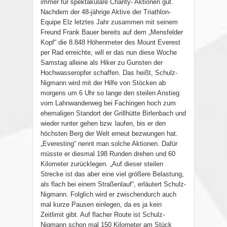
immer für spektakuläre Charity- Aktionen gut.
Nachdem der 48-jährige Aktive der Triathlon-
Equipe Elz letztes Jahr zusammen mit seinem
Freund Frank Bauer bereits auf dem „Mensfelder
Kopf“ die 8.848 Höhenmeter des Mount Everest
per Rad erreichte, will er das nun diese Woche
Samstag alleine als Hiker zu Gunsten der
Hochwasseropfer schaffen. Das heißt, Schulz-
Nigmann wird mit der Hilfe von Stöcken ab
morgens um 6 Uhr so lange den steilen Anstieg
vom Lahnwanderweg bei Fachingen hoch zum
ehemaligen Standort der Grillhütte Birlenbach und
wieder runter gehen bzw. laufen, bis er den
höchsten Berg der Welt erneut bezwungen hat.
„Everesting“ nennt man solche Aktionen. Dafür
müsste er diesmal 198 Runden drehen und 60
Kilometer zurücklegen. „Auf dieser steilen
Strecke ist das aber eine viel größere Belastung,
als flach bei einem Straßenlauf“, erläutert Schulz-
Nigmann. Folglich wird er zwischendurch auch
mal kurze Pausen einlegen, da es ja kein
Zeitlimit gibt. Auf flacher Route ist Schulz-
Nigmann schon mal 150 Kilometer am Stück