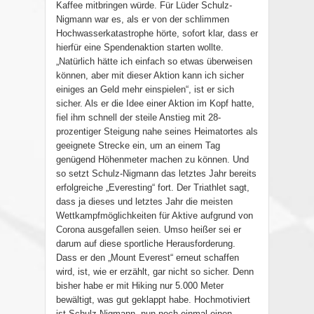
Kaffee mitbringen würde. Für Lüder Schulz-
Nigmann war es, als er von der schlimmen
Hochwasserkatastrophe hörte, sofort klar, dass er
hierfür eine Spendenaktion starten wollte.
„Natürlich hätte ich einfach so etwas überweisen
können, aber mit dieser Aktion kann ich sicher
einiges an Geld mehr einspielen“, ist er sich
sicher. Als er die Idee einer Aktion im Kopf hatte,
fiel ihm schnell der steile Anstieg mit 28-
prozentiger Steigung nahe seines Heimatortes als
geeignete Strecke ein, um an einem Tag
genügend Höhenmeter machen zu können. Und
so setzt Schulz-Nigmann das letztes Jahr bereits
erfolgreiche „Everesting“ fort. Der Triathlet sagt,
dass ja dieses und letztes Jahr die meisten
Wettkampfmöglichkeiten für Aktive aufgrund von
Corona ausgefallen seien. Umso heißer sei er
darum auf diese sportliche Herausforderung.
Dass er den „Mount Everest“ erneut schaffen
wird, ist, wie er erzählt, gar nicht so sicher. Denn
bisher habe er mit Hiking nur 5.000 Meter
bewältigt, was gut geklappt habe. Hochmotiviert
ist Schulz-Nigmann, nun noch einmal einen