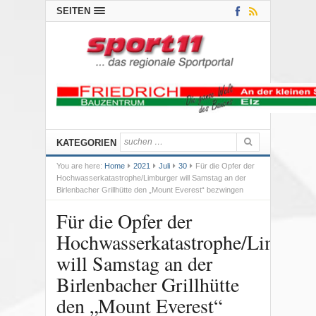
SEITEN
KATEGORIEN
You are here:
Home
2021
Juli
30
Für die Opfer der
Hochwasserkatastrophe/Limburger will Samstag an der
Birlenbacher Grillhütte den „Mount Everest“ bezwingen
Für die Opfer der
Hochwasserkatastrophe/Limburg
will Samstag an der
Birlenbacher Grillhütte
den „Mount Everest“