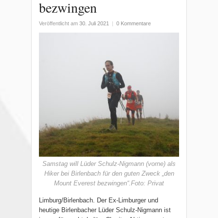
bezwingen
Veröffentlicht am
30. Juli 2021
|
0 Kommentare
Samstag will Lüder Schulz-Nigmann (vorne) als
Hiker bei Birlenbach für den guten Zweck „den
Mount Everest bezwingen“.Foto: Privat
Limburg/Birlenbach. Der Ex-Limburger und
heutige Birlenbacher Lüder Schulz-Nigmann ist