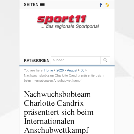
SEITEN
KATEGORIEN
You are here:
Home
2020
August
30
Nachwuchsbobteam Charlotte Candrix präsentiert sich
beim Internationalen Anschubwettkampf
Nachwuchsbobteam
Charlotte Candrix
präsentiert sich beim
Internationalen
Anschubwettkampf