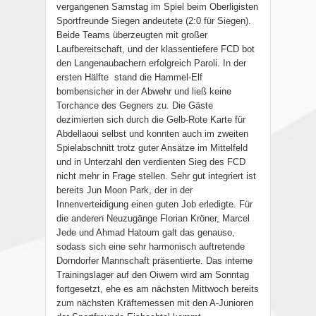
vergangenen Samstag im Spiel beim Oberligisten
Sportfreunde Siegen andeutete (2:0 für Siegen).
Beide Teams überzeugten mit großer
Laufbereitschaft, und der klassentiefere FCD bot
den Langenaubachern erfolgreich Paroli. In der
ersten Hälfte
stand die Hammel-Elf
bombensicher in der Abwehr und ließ keine
Torchance des Gegners zu. Die Gäste
dezimierten sich durch die Gelb-Rote Karte für
Abdellaoui selbst und konnten auch im zweiten
Spielabschnitt trotz guter Ansätze im Mittelfeld
und in Unterzahl den verdienten Sieg des FCD
nicht mehr in Frage stellen. Sehr gut integriert ist
bereits Jun Moon Park, der in der
Innenverteidigung einen guten Job erledigte. Für
die anderen Neuzugänge Florian Kröner, Marcel
Jede und Ahmad Hatoum galt das genauso,
sodass sich eine sehr harmonisch auftretende
Dorndorfer Mannschaft präsentierte. Das interne
Trainingslager auf den Oiwern wird am Sonntag
fortgesetzt, ehe es am nächsten Mittwoch bereits
zum nächsten Kräftemessen mit den A-Junioren