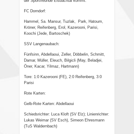
der Sportfreunde Eisbachtal kommt.
FC Dorndorf:
Hammel, Sa. Mansur, Tuzlak,
Park, Hatoum,
Kröner, Reifenberg, Erol, Kazerooni, Parisi,
Koochi (Jede, Bartoschek)
SSV Langenaubach:
Fünfsinn, Abdellaoui, Zeller, Döbbelin, Schmitt,
Damar, Müller, Eleuch, Bilgicli (May, Beladjei,
Öner, Kacar, Yilmaz, Hartmann)
Tore: 1:0 Kazerooni (FE), 2:0 Reifenberg, 3:0
Parisi
Rote Karten:
Gelb-Rote Karten: Abdellaoui
Schiedsrichter: Luca Kloft (SV Elz); Linienrichter:
Lukas Weimar (SV Esch), Simeon Ehresmann
(TuS Waldernbach)