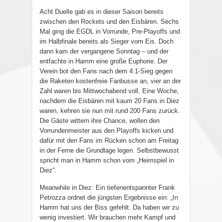
Acht Duelle gab es in dieser Saison bereits
zwischen den Rockets und den Eisbären. Sechs
Mal ging die EGDL in Vorrunde, Pre-Playoffs und
im Halbfinale bereits als Sieger vom Eis. Doch
dann kam der vergangene Sonntag – und der
entfachte in Hamm eine große Euphorie. Der
Verein bot den Fans nach dem 4:1-Sieg gegen
die Raketen kostenfreie Fanbusse an, vier an der
Zahl waren bis Mittwochabend voll. Eine Woche,
nachdem die Eisbären mit kaum 20 Fans in Diez
waren, kehren sie nun mit rund 200 Fans zurück.
Die Gäste wittern ihre Chance, wollen den
Vorrundenmeister aus den Playoffs kicken und
dafür mit den Fans im Rücken schon am Freitag
in der Ferne die Grundlage legen. Selbstbewusst
spricht man in Hamm schon vom „Heimspiel in
Diez“.
Meanwhile in Diez: Ein tiefenentspannter Frank
Petrozza ordnet die jüngsten Ergebnisse ein: „In
Hamm hat uns der Biss gefehlt. Da haben wir zu
wenig investiert. Wir brauchen mehr Kampf und