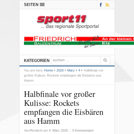
SEITEN
KATEGORIEN
You are here:
Home
2020
März
4
Halbfinale vor
großer Kulisse: Rockets empfangen die Eisbären aus
Hamm
Halbfinale vor großer
Kulisse: Rockets
empfangen die Eisbären
aus Hamm
Veröffentlicht am
4. März 2020
|
0 Kommentare