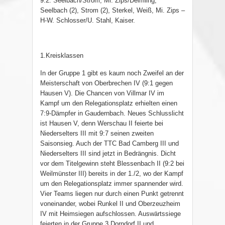
9:2: Seelbach/Strom, Mi. Zips/Deimling,
Seelbach (2), Strom (2), Sterkel, Weiß, Mi. Zips –
H-W. Schlosser/U. Stahl, Kaiser.
1.Kreisklassen
In der Gruppe 1 gibt es kaum noch Zweifel an der
Meisterschaft von Oberbrechen IV (9:1 gegen
Hausen V). Die Chancen von Villmar IV im
Kampf um den Relegationsplatz erhielten einen
7:9-Dämpfer in Gaudernbach. Neues Schlusslicht
ist Hausen V, denn Werschau II feierte bei
Niederselters III mit 9:7 seinen zweiten
Saisonsieg. Auch der TTC Bad Camberg III und
Niederselters III sind jetzt in Bedrängnis. Dicht
vor dem Titelgewinn steht Blessenbach II (9:2 bei
Weilmünster III) bereits in der 1./2, wo der Kampf
um den Relegationsplatz immer spannender wird.
Vier Teams liegen nur durch einen Punkt getrennt
voneinander, wobei Runkel II und Oberzeuzheim
IV mit Heimsiegen aufschlossen. Auswärtssiege
feierten in der Gruppe 3 Dorndorf II und