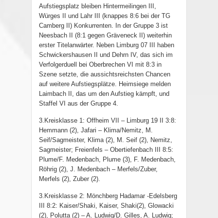
Aufstiegsplatz bleiben Hintermeilingen III,
Würges II und Lahr III (knappes 8:6 bei der TG
Camberg II) Konkurrenten. In der Gruppe 3 ist
Neesbach II (8:1 gegen Gräveneck II) weiterhin
erster Titelanwärter. Neben Limburg 07 III haben
Schwickershausen II und Dehrn IV, das sich im
Verfolgerduell bei Oberbrechen VI mit 8:3 in
Szene setzte, die aussichtsreichsten Chancen
auf weitere Aufstiegsplätze. Heimsiege melden
Laimbach II, das um den Aufstieg kämpft, und
Staffel VI aus der Gruppe 4.
3.Kreisklasse 1: Offheim VII – Limburg 19 II 3:8:
Hemmann (2), Jafari – Klima/Nemitz, M.
Seif/Sagmeister, Klima (2), M. Seif (2), Nemitz,
Sagmeister; Freienfels – Obertiefenbach III 8:5:
Plume/F. Medenbach, Plume (3), F. Medenbach,
Röhrig (2), J. Medenbach – Merfels/Zuber,
Merfels (2), Zuber (2).
3.Kreisklasse 2: Mönchberg Hadamar -Edelsberg
III 8:2: Kaiser/Shaki, Kaiser, Shaki(2), Glowacki
(2), Polutta (2) – A. Ludwig/D. Gilles, A. Ludwig;