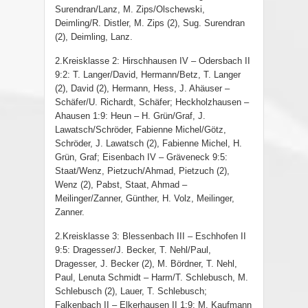
Surendran/Lanz, M. Zips/Olschewski,
Deimling/R. Distler, M. Zips (2), Sug. Surendran
(2), Deimling, Lanz.
2.Kreisklasse 2: Hirschhausen IV – Odersbach II
9:2: T. Langer/David, Hermann/Betz, T. Langer
(2), David (2), Hermann, Hess, J. Ahäuser –
Schäfer/U. Richardt, Schäfer; Heckholzhausen –
Ahausen 1:9: Heun – H. Grün/Graf, J.
Lawatsch/Schröder, Fabienne Michel/Götz,
Schröder, J. Lawatsch (2), Fabienne Michel, H.
Grün, Graf; Eisenbach IV – Gräveneck 9:5:
Staat/Wenz, Pietzuch/Ahmad, Pietzuch (2),
Wenz (2), Pabst, Staat, Ahmad –
Meilinger/Zanner, Günther, H. Volz, Meilinger,
Zanner.
2.Kreisklasse 3: Blessenbach III – Eschhofen II
9:5: Dragesser/J. Becker, T. Nehl/Paul,
Dragesser, J. Becker (2), M. Bördner, T. Nehl,
Paul, Lenuta Schmidt – Harm/T. Schlebusch, M.
Schlebusch (2), Lauer, T. Schlebusch;
Falkenbach II – Elkerhausen II 1:9: M. Kaufmann