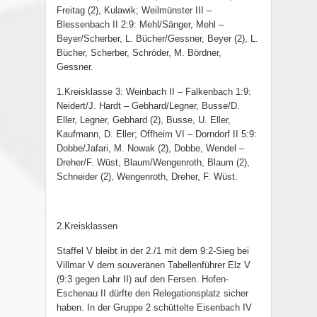
Freitag (2), Kulawik; Weilmünster III –
Blessenbach II 2:9: Mehl/Sänger, Mehl –
Beyer/Scherber, L. Bücher/Gessner, Beyer (2), L.
Bücher, Scherber, Schröder, M. Bördner,
Gessner.
1.Kreisklasse 3: Weinbach II – Falkenbach 1:9:
Neidert/J. Hardt – Gebhard/Legner, Busse/D.
Eller, Legner, Gebhard (2), Busse, U. Eller,
Kaufmann, D. Eller; Offheim VI – Dorndorf II 5:9:
Dobbe/Jafari, M. Nowak (2), Dobbe, Wendel –
Dreher/F. Wüst, Blaum/Wengenroth, Blaum (2),
Schneider (2), Wengenroth, Dreher, F. Wüst.
2.Kreisklassen
Staffel V bleibt in der 2./1 mit dem 9:2-Sieg bei
Villmar V dem souveränen Tabellenführer Elz V
(9:3 gegen Lahr II) auf den Fersen. Hofen-
Eschenau II dürfte den Relegationsplatz sicher
haben. In der Gruppe 2 schüttelte Eisenbach IV