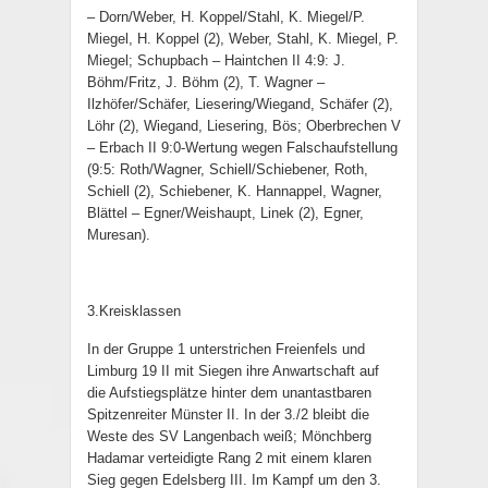
– Dorn/Weber, H. Koppel/Stahl, K. Miegel/P.
Miegel, H. Koppel (2), Weber, Stahl, K. Miegel, P.
Miegel; Schupbach – Haintchen II 4:9: J.
Böhm/Fritz, J. Böhm (2), T. Wagner –
Ilzhöfer/Schäfer, Liesering/Wiegand, Schäfer (2),
Löhr (2), Wiegand, Liesering, Bös; Oberbrechen V
– Erbach II 9:0-Wertung wegen Falschaufstellung
(9:5: Roth/Wagner, Schiell/Schiebener, Roth,
Schiell (2), Schiebener, K. Hannappel, Wagner,
Blättel – Egner/Weishaupt, Linek (2), Egner,
Muresan).
3.Kreisklassen
In der Gruppe 1 unterstrichen Freienfels und
Limburg 19 II mit Siegen ihre Anwartschaft auf
die Aufstiegsplätze hinter dem unantastbaren
Spitzenreiter Münster II. In der 3./2 bleibt die
Weste des SV Langenbach weiß; Mönchberg
Hadamar verteidigte Rang 2 mit einem klaren
Sieg gegen Edelsberg III. Im Kampf um den 3.