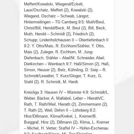
Meffert/Kowalski, Wiegend/Eckelt,
Laux/Oschatz, Meffert (2), Kowalski (2),
Wiegand, Oschatz – Schwab, Längst;
Hintermeilingen – TG Camberg 9:5: Muth/Beul,
Christ/Bill, Herold/Beck, M. Beul (2), Bill, Beck,
Muth, Herold – Schmidt (2), Friedrich (2),
Schupp; Lindenholzhausen II – Obertiefenbach II
9:2: Y. Otto/Mais, R. Eichhorn/Stähler, Y. Otto,
Mais (2), Zuleger, R. Eichhorn, M. Jung-
Diefenbach, Stähler – Abel/M. Schneider, Abel;
Dietkirchen – Weinbach 9:7: Haß/Simon (2), Haß,
Simon, Heuser (2), Belz, Kühnling, D. Seip – R.
Schmidt/Lewalter, T. Kurz/Gloger, T. Kurz, G.
Stahl (2), R. Schmidt, M. Hardt.
Kreisliga 3: Hausen IV – Münster 4:9: Schmidt/L.
Weber, Bäcker, A. Mallabré, Leber – Hierath/C.
Rath, T. Rath/Weil, Hierath (2), Zimmermann (2),
T. Rath (2), Weil; Dehrn II – Löhnberg 9:2:
Hinz/Dillmann, Klima/Krekel, L. Kremer/B.
Burggraf, Hinz (2), Dillmann (2), Klima, L. Kremer
– Michel, H. Vetter; Staffel IV – Hofen-Eschenau