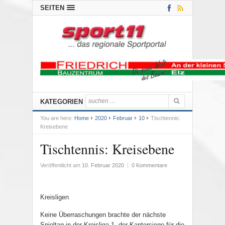
SEITEN
KATEGORIEN
You are here:
Home
2020
Februar
10
Tischtennis:
Kreisebene
Tischtennis: Kreisebene
Veröffentlicht am
10. Februar 2020
|
0 Kommentare
Kreisligen
Keine Überraschungen brachte der nächste
Spieltag in der Kreisliga 1, der Kantersiege für die