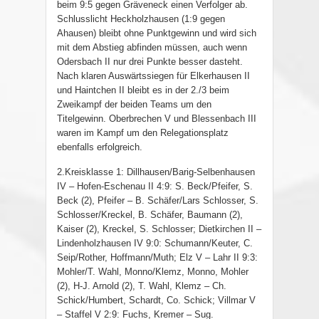
beim 9:5 gegen Gräveneck einen Verfolger ab.
Schlusslicht Heckholzhausen (1:9 gegen
Ahausen) bleibt ohne Punktgewinn und wird sich
mit dem Abstieg abfinden müssen, auch wenn
Odersbach II nur drei Punkte besser dasteht.
Nach klaren Auswärtssiegen für Elkerhausen II
und Haintchen II bleibt es in der 2./3 beim
Zweikampf der beiden Teams um den
Titelgewinn. Oberbrechen V und Blessenbach III
waren im Kampf um den Relegationsplatz
ebenfalls erfolgreich.
2.Kreisklasse 1: Dillhausen/Barig-Selbenhausen
IV – Hofen-Eschenau II 4:9: S. Beck/Pfeifer, S.
Beck (2), Pfeifer – B. Schäfer/Lars Schlosser, S.
Schlosser/Kreckel, B. Schäfer, Baumann (2),
Kaiser (2), Kreckel, S. Schlosser; Dietkirchen II –
Lindenholzhausen IV 9:0: Schumann/Keuter, C.
Seip/Rother, Hoffmann/Muth; Elz V – Lahr II 9:3:
Mohler/T. Wahl, Monno/Klemz, Monno, Mohler
(2), H-J. Arnold (2), T. Wahl, Klemz – Ch.
Schick/Humbert, Schardt, Co. Schick; Villmar V
– Staffel V 2:9: Fuchs, Kremer – Sug.