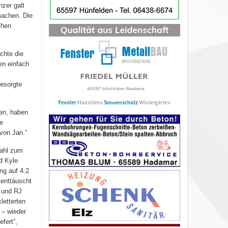
zer galt
machen. Die
chen
chte die
en einfach
besorgte
sen, haben
e
 von Jan.“
zahl zum
d Kyle
ng auf 4:2
 enttäuscht
) und RJ
letterten
 – wieder
efert“,