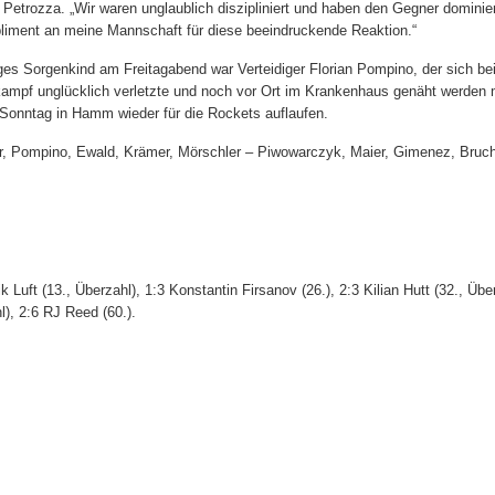
 Petrozza. „Wir waren unglaublich diszipliniert und haben den Gegner dominie
iment an meine Mannschaft für diese beeindruckende Reaktion.“
ges Sorgenkind am Freitagabend war Verteidiger Florian Pompino, der sich be
ampf unglücklich verletzte und noch vor Ort im Krankenhaus genäht werden 
 Sonntag in Hamm wieder für die Rockets auflaufen.
r, Pompino, Ewald, Krämer, Mörschler – Piwowarczyk, Maier, Gimenez, Bruch
k Luft (13., Überzahl), 1:3 Konstantin Firsanov (26.), 2:3 Kilian Hutt (32., Über
), 2:6 RJ Reed (60.).