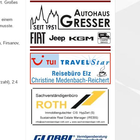
rt. Großes
i einem
musste.
, Firsanov,
zahl), 2:4