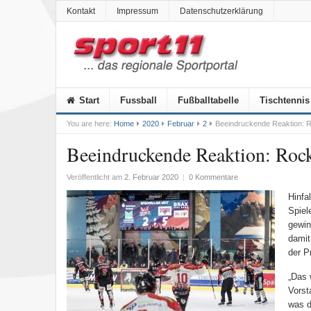
Kontakt
Impressum
Datenschutzerklärung
Start
Fussball
Fußballtabelle
Tischtennis
You are here:
Home
2020
Februar
2
Beeindruckende Reaktion: R
Beeindruckende Reaktion: Rock
Veröffentlicht am
2. Februar 2020
|
0 Kommentare
Hinfa
Spiel
gewin
damit
der P
„Das 
Vorst
was d