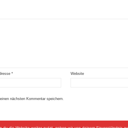
Adresse
*
Website
meinen nächsten Kommentar speichern.
 du die Website weiter nutzt, gehen wir von deinem Einverständnis au