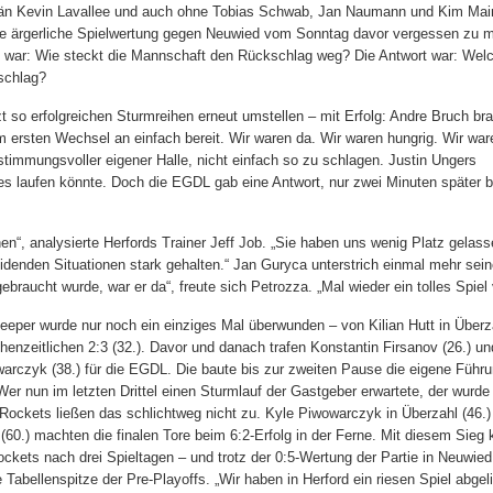
än Kevin Lavallee und auch ohne Tobias Schwab, Jan Naumann und Kim Main
ie ärgerliche Spielwertung gegen Neuwied vom Sonntag davor vergessen zu 
 war: Wie steckt die Mannschaft den Rückschlag weg? Die Antwort war: Wel
schlag?
so erfolgreichen Sturmreihen erneut umstellen – mit Erfolg: Andre Bruch bra
 ersten Wechsel an einfach bereit. Wir waren da. Wir waren hungrig. Wir war
in stimmungsvoller eigener Halle, nicht einfach so zu schlagen. Justin Ungers
ie es laufen könnte. Doch die EGDL gab eine Antwort, nur zwei Minuten später 
en“, analysierte Herfords Trainer Jeff Job. „Sie haben uns wenig Platz gelas
denden Situationen stark gehalten.“ Jan Guryca unterstrich einmal mehr sein
braucht wurde, war er da“, freute sich Petrozza. „Mal wieder ein tolles Spiel
eeper wurde nur noch ein einziges Mal überwunden – von Kilian Hutt in Über
henzeitlichen 2:3 (32.). Davor und danach trafen Konstantin Firsanov (26.) un
arczyk (38.) für die EGDL. Die baute bis zur zweiten Pause die eigene Führu
Wer nun im letzten Drittel einen Sturmlauf der Gastgeber erwartete, der wurde
 Rockets ließen das schlichtweg nicht zu. Kyle Piwowarczyk in Überzahl (46.
(60.) machten die finalen Tore beim 6:2-Erfolg in der Ferne. Mit diesem Sieg k
ockets nach drei Spieltagen – und trotz der 0:5-Wertung der Partie in Neuwied
e Tabellenspitze der Pre-Playoffs. „Wir haben in Herford ein riesen Spiel abgeli