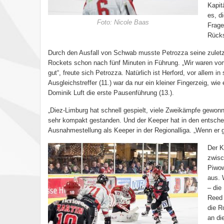
Kapit
es, d
Foto: Nicole Baas
Frage
Rück
Durch den Ausfall von Schwab musste Petrozza seine zuletzt 
Rockets schon nach fünf Minuten in Führung. „Wir waren vom
gut“, freute sich Petrozza. Natürlich ist Herford, vor allem 
Ausgleichstreffer (11.) war da nur ein kleiner Fingerzeig, w
Dominik Luft die erste Pausenführung (13.).
„Diez-Limburg hat schnell gespielt, viele Zweikämpfe gewonn
sehr kompakt gestanden. Und der Keeper hat in den entschei
Ausnahmestellung als Keeper in der Regionalliga. „Wenn er ge
Der K
zwisc
Piwow
aus. 
– die
Reed 
die R
an di