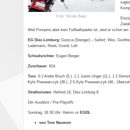
sagte
Kompl
Foto: Nicole Baas
Einzi
Zweik
Weil Pompino aber kein Fußballspieler ist, wird er schon am
EG Diez-Limburg:
Guryca (Stenger) – Seifert, Wex, Günthe
Lademann, Reed, Grund, Luft.
Schiedsrichter
: Eugen Berger.
Zuschauer
: 814.
Tore
: 0:1 Andre Bruch (5.), 1:1 Justin Unger (11.), 1:2 Domini
Kyle Piwowarczyk (38.), 2:5 Kyle Piwowarczyk (46., Überzahl
Strafminuten
: Herford 16, Diez-Limburg 8.
Der Ausblick / Pre-Playoffs
Sonntag, 18.30 Uhr: Hamm vs
EGDL
von Tom Neumnn