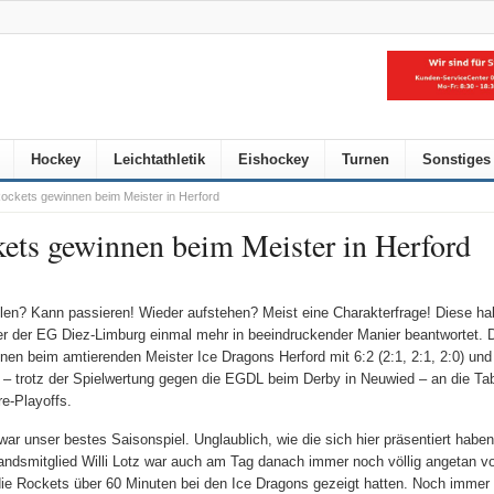
Hockey
Leichtathletik
Eishockey
Turnen
Sonstiges
ockets gewinnen beim Meister in Herford
ets gewinnen beim Meister in Herford
llen? Kann passieren! Wieder aufstehen? Meist eine Charakterfrage! Diese ha
er der EG Diez-Limburg einmal mehr in beeindruckender Manier beantwortet. 
nen beim amtierenden Meister Ice Dragons Herford mit 6:2 (2:1, 2:1, 2:0) und 
 – trotz der Spielwertung gegen die EGDL beim Derby in Neuwied – an die Tab
re-Playoffs.
war unser bestes Saisonspiel. Unglaublich, wie die sich hier präsentiert haben
andsmitglied Willi Lotz war auch am Tag danach immer noch völlig angetan v
ie Rockets über 60 Minuten bei den Ice Dragons gezeigt hatten. Noch immer