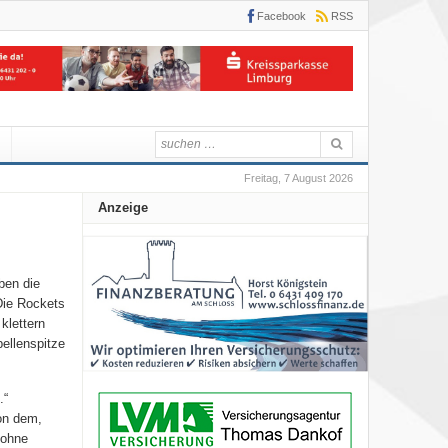
Facebook
RSS
Freitag, 7 August 2026
Anzeige
ben die
Die Rockets
klettern
ellenspitze
.“
on dem,
 ohne