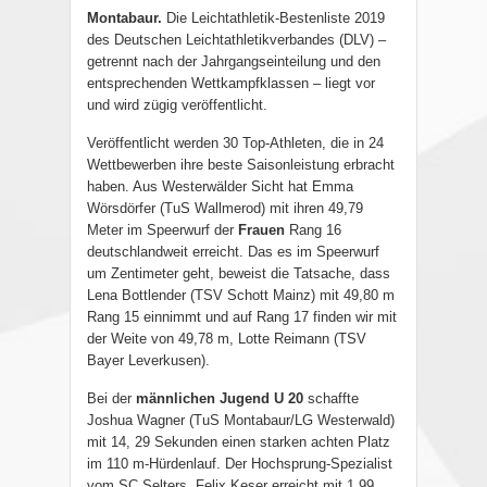
Montabaur.
Die Leichtathletik-Bestenliste 2019
des Deutschen Leichtathletikverbandes (DLV) –
getrennt nach der Jahrgangseinteilung und den
entsprechenden Wettkampfklassen – liegt vor
und wird zügig veröffentlicht.
Veröffentlicht werden 30 Top-Athleten, die in 24
Wettbewerben ihre beste Saisonleistung erbracht
haben. Aus Westerwälder Sicht hat Emma
Wörsdörfer (TuS Wallmerod) mit ihren 49,79
Meter im Speerwurf der
Frauen
Rang 16
deutschlandweit erreicht. Das es im Speerwurf
um Zentimeter geht, beweist die Tatsache, dass
Lena Bottlender (TSV Schott Mainz) mit 49,80 m
Rang 15 einnimmt und auf Rang 17 finden wir mit
der Weite von 49,78 m, Lotte Reimann (TSV
Bayer Leverkusen).
Bei der
männlichen Jugend U 20
schaffte
Joshua Wagner (TuS Montabaur/LG Westerwald)
mit 14, 29 Sekunden einen starken achten Platz
im 110 m-Hürdenlauf. Der Hochsprung-Spezialist
vom SC Selters, Felix Keser erreicht mit 1,99