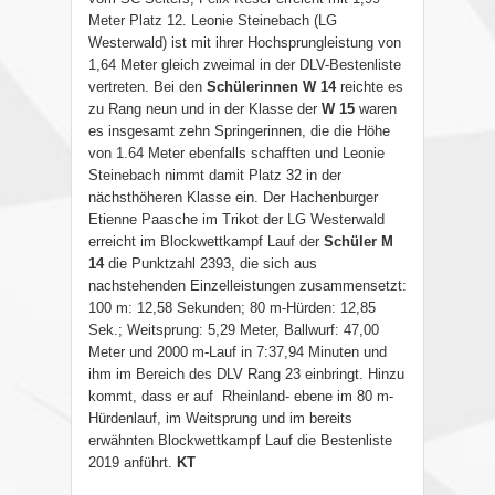
Meter Platz 12. Leonie Steinebach (LG
Westerwald) ist mit ihrer Hochsprungleistung von
1,64 Meter gleich zweimal in der DLV-Bestenliste
vertreten. Bei den
Schülerinnen W 14
reichte es
zu Rang neun und in der Klasse der
W 15
waren
es insgesamt zehn Springerinnen, die die Höhe
von 1.64 Meter ebenfalls schafften und Leonie
Steinebach nimmt damit Platz 32 in der
nächsthöheren Klasse ein. Der Hachenburger
Etienne Paasche im Trikot der LG Westerwald
erreicht im Blockwettkampf Lauf der
Schüler M
14
die Punktzahl 2393, die sich aus
nachstehenden Einzelleistungen zusammensetzt:
100 m: 12,58 Sekunden; 80 m-Hürden: 12,85
Sek.; Weitsprung: 5,29 Meter, Ballwurf: 47,00
Meter und 2000 m-Lauf in 7:37,94 Minuten und
ihm im Bereich des DLV Rang 23 einbringt. Hinzu
kommt, dass er auf Rheinland- ebene im 80 m-
Hürdenlauf, im Weitsprung und im bereits
erwähnten Blockwettkampf Lauf die Bestenliste
2019 anführt.
KT