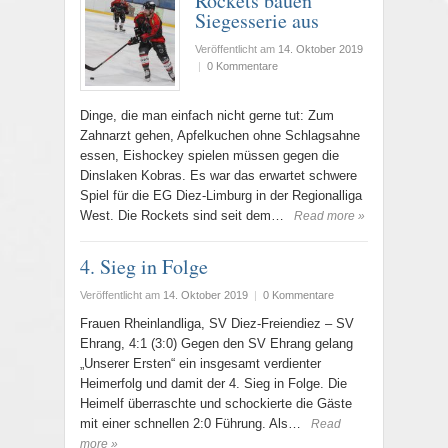
Rockets bauen
Siegesserie aus
Veröffentlicht am
14. Oktober 2019
|
0 Kommentare
Dinge, die man einfach nicht gerne tut: Zum
Zahnarzt gehen, Apfelkuchen ohne Schlagsahne
essen, Eishockey spielen müssen gegen die
Dinslaken Kobras. Es war das erwartet schwere
Spiel für die EG Diez-Limburg in der Regionalliga
West. Die Rockets sind seit dem…
Read more »
4. Sieg in Folge
Veröffentlicht am
14. Oktober 2019
|
0 Kommentare
Frauen Rheinlandliga, SV Diez-Freiendiez – SV
Ehrang, 4:1 (3:0) Gegen den SV Ehrang gelang
„Unserer Ersten“ ein insgesamt verdienter
Heimerfolg und damit der 4. Sieg in Folge. Die
Heimelf überraschte und schockierte die Gäste
mit einer schnellen 2:0 Führung. Als…
Read
more »