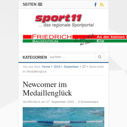
SEITEN
KATEGORIEN
You are here:
Home
2019
September
27
Newcomer
im Medaillenglück
Newcomer im
Medaillenglück
Veröffentlicht am
27. September 2019
|
0 Kommentare