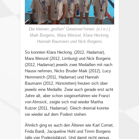
Die kleinen „großen“ Gewinner*innen: (v.l.n.r.)
Maik Borgens, Mara Wenzel, Klara Hecking,
Hannah Baumann und Nick Borgens
So konnten Klara Hecking, (2012, Hadamar),
Mara Wenzel (2012, Limburg) und Nick Borgens
(2012, Hadamar) jeweils zwei Medaillen mit nach
Hause nehmen, Nicks Bruder Maik (2012), Lucy
Hemmerich (2011, Hadamar) und Hannah
Baumann (2012, Hünstetten) freuten sich über
jeweils eine Medaille. Zwar auch gerade erst acht
Jahre alt, aber schon siegeserfahren wie Franzi
von Almsick, zeigte sich mal wieder Martha
Kutzer (2011, Hadamar). Gleich dreimal konnte
sie wieder auf dem Podest stehen.
Ähnlich ging es auch den Älteren wie Karl Cornet,
Frida Bardi, Jacqueline Hohl und Timm Borgens
(alle vier Podestplätze). Und damit nicht genug,