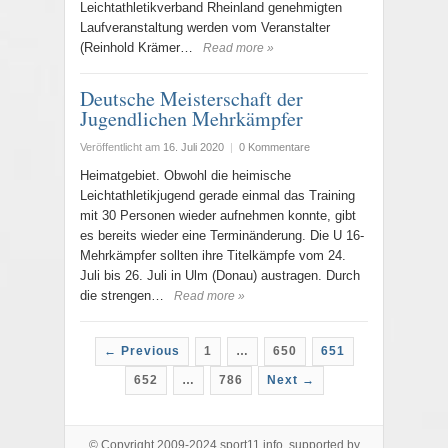
Leichtathletikverband Rheinland genehmigten
Laufveranstaltung werden vom Veranstalter
(Reinhold Krämer…
Read more »
Deutsche Meisterschaft der
Jugendlichen Mehrkämpfer
Veröffentlicht am
16. Juli 2020
|
0 Kommentare
Heimatgebiet. Obwohl die heimische
Leichtathletikjugend gerade einmal das Training
mit 30 Personen wieder aufnehmen konnte, gibt
es bereits wieder eine Terminänderung. Die U 16-
Mehrkämpfer sollten ihre Titelkämpfe vom 24.
Juli bis 26. Juli in Ulm (Donau) austragen. Durch
die strengen…
Read more »
← Previous
1
…
650
651
652
…
786
Next →
© Copyright 2009-2024 sport11.info, supported by