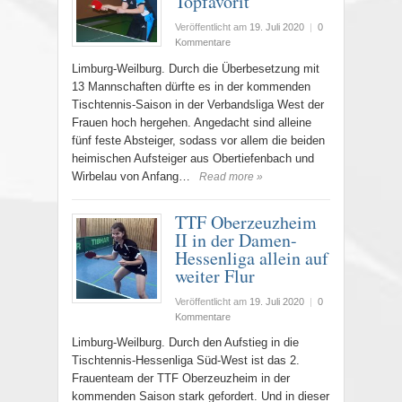
Topfavorit
Veröffentlicht am
19. Juli 2020
|
0
Kommentare
Limburg-Weilburg. Durch die Überbesetzung mit
13 Mannschaften dürfte es in der kommenden
Tischtennis-Saison in der Verbandsliga West der
Frauen hoch hergehen. Angedacht sind alleine
fünf feste Absteiger, sodass vor allem die beiden
heimischen Aufsteiger aus Obertiefenbach und
Wirbelau von Anfang…
Read more »
TTF Oberzeuzheim
II in der Damen-
Hessenliga allein auf
weiter Flur
Veröffentlicht am
19. Juli 2020
|
0
Kommentare
Limburg-Weilburg. Durch den Aufstieg in die
Tischtennis-Hessenliga Süd-West ist das 2.
Frauenteam der TTF Oberzeuzheim in der
kommenden Saison stark gefordert. Und in dieser