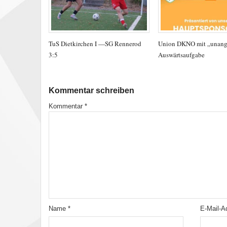
TuS Dietkirchen I —SG Rennerod
Union DKNO mit „unan
3:5
Auswärtsaufgabe
Kommentar schreiben
Kommentar
*
Name
*
E-Mail-