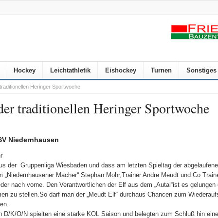
Hockey
Leichtathletik
Eishockey
Turnen
Sonstiges
traditionellen Heringer Sportwoche
er traditionellen Heringer Sportwoche
 SV Niedernhausen
r
s der Gruppenliga Wiesbaden und dass am letzten Spieltag der abgelaufen
m „Niedernhausener Macher“ Stephan Mohr,Trainer Andre Meudt und Co Train
er nach vorne. Den Verantwortlichen der Elf aus dem „Autal“ist es gelungen e
 zu stellen.So darf man der „Meudt Elf“ durchaus Chancen zum Wiederaufst
en.
n D/K/O/N spielten eine starke KOL Saison und belegten zum Schluß hin ein