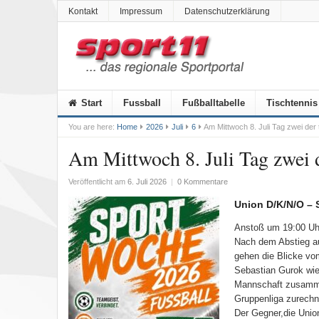
Kontakt
Impressum
Datenschutzerklärung
Start
Fussball
Fußballtabelle
Tischtennis
You are here:
Home
2026
Juli
6
Am Mittwoch 8. Juli Tag zwei der 
Am Mittwoch 8. Juli Tag zwei d
Veröffentlicht am
6. Juli 2026
|
0 Kommentare
Union D/K/N/O –
Anstoß um 19:00 Uh
Nach dem Abstieg au
gehen die Blicke vo
Sebastian Gurok wied
Mannschaft zusammen
Gruppenliga zurechn
Der Gegner,die Unio