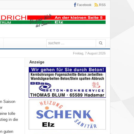
Facebook
RSS
Freitag, 7 August 2026
Anzeige
en Saison
er
ine tolle
ieg in die
en guten