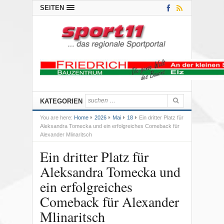
SEITEN
KATEGORIEN
You are here:
Home
2026
Mai
18
Ein dritter Platz für
Aleksandra Tomecka und ein erfolgreiches Comeback für
Alexander Mlinaritsch
Ein dritter Platz für
Aleksandra Tomecka und
ein erfolgreiches
Comeback für Alexander
Mlinaritsch