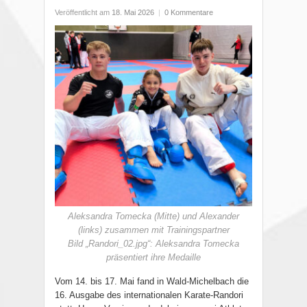
Veröffentlicht am
18. Mai 2026
|
0 Kommentare
Aleksandra Tomecka (Mitte) und Alexander
(links) zusammen mit Trainingspartner
Bild „Randori_02.jpg“: Aleksandra Tomecka
präsentiert ihre Medaille
Vom 14. bis 17. Mai fand in Wald-Michelbach die
16. Ausgabe des internationalen Karate-Randori