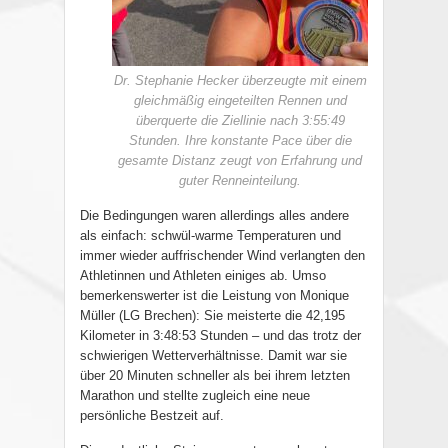
Dr. Stephanie Hecker überzeugte mit einem
gleichmäßig eingeteilten Rennen und
überquerte die Ziellinie nach 3:55:49
Stunden. Ihre konstante Pace über die
gesamte Distanz zeugt von Erfahrung und
guter Renneinteilung.
Die Bedingungen waren allerdings alles andere
als einfach: schwül-warme Temperaturen und
immer wieder auffrischender Wind verlangten den
Athletinnen und Athleten einiges ab. Umso
bemerkenswerter ist die Leistung von Monique
Müller (LG Brechen): Sie meisterte die 42,195
Kilometer in 3:48:53 Stunden – und das trotz der
schwierigen Wetterverhältnisse. Damit war sie
über 20 Minuten schneller als bei ihrem letzten
Marathon und stellte zugleich eine neue
persönliche Bestzeit auf.