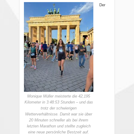
Der
Monique Müller meisterte die 42,195
Kilometer in 3:48:53 Stunden – und das
trotz der schwierigen
Wetterverhältnisse. Damit war sie über
20 Minuten schneller als bei ihrem
letzten Marathon und stellte zugleich
eine neue persönliche Bestzeit auf.