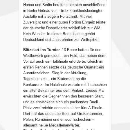
Hanau und Berlin bereitete sie sich anschließend
in Berlin-Grünau vor – trotz krankheitsbedingter
Ausfälle mit stetigem Fortschritt. Mit viel
Zuversicht und einer guten Portion Ehrgeiz reiste
der deutsche Doppelvierer schließlich zur WM.
Kein Wunder: In dieser Bootsklasse gehört
Deutschland seit Jahrzehnten zur Weltspitze.
Blitzstart ins Turnier.
13 Boote hatten für den
Wettbewerb gemeldet – ein Feld, das neben dem
Vorlauf auch ein Halbfinale erforderte. Gleich im
ersten Rennen setzte das deutsche Quartett ein
Ausrufezeichen: Sieg in der Abteilung,
Tagesbestzeit – ein Statement an die
Konkurrenz. Im Halbfinale wartete mit Tschechien
ein alter Bekannter aus dem Vorlauf. Dieses Mal
erwischten die Gegnerinnen den besseren Start,
und es entwickelte sich ein packendes Duell.
Platz zwei reichte dennoch sicher fürs A-Finale.
Dort traf das deutsche Boot auf Großbritannien,
Polen, Rumänien und erneut Tschechien –
allesamt heiße Medaillenanwärter.