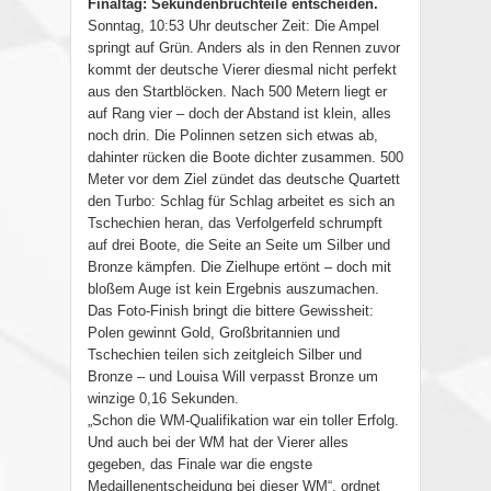
Finaltag: Sekundenbruchteile entscheiden.
Sonntag, 10:53 Uhr deutscher Zeit: Die Ampel
springt auf Grün. Anders als in den Rennen zuvor
kommt der deutsche Vierer diesmal nicht perfekt
aus den Startblöcken. Nach 500 Metern liegt er
auf Rang vier – doch der Abstand ist klein, alles
noch drin. Die Polinnen setzen sich etwas ab,
dahinter rücken die Boote dichter zusammen. 500
Meter vor dem Ziel zündet das deutsche Quartett
den Turbo: Schlag für Schlag arbeitet es sich an
Tschechien heran, das Verfolgerfeld schrumpft
auf drei Boote, die Seite an Seite um Silber und
Bronze kämpfen. Die Zielhupe ertönt – doch mit
bloßem Auge ist kein Ergebnis auszumachen.
Das Foto-Finish bringt die bittere Gewissheit:
Polen gewinnt Gold, Großbritannien und
Tschechien teilen sich zeitgleich Silber und
Bronze – und Louisa Will verpasst Bronze um
winzige 0,16 Sekunden.
„Schon die WM-Qualifikation war ein toller Erfolg.
Und auch bei der WM hat der Vierer alles
gegeben, das Finale war die engste
Medaillenentscheidung bei dieser WM“, ordnet