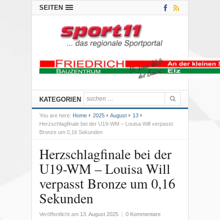
SEITEN
KATEGORIEN
You are here:
Home
2025
August
13
Herzschlagfinale bei der U19-WM – Louisa Will verpasst
Bronze um 0,16 Sekunden
Herzschlagfinale bei der
U19-WM – Louisa Will
verpasst Bronze um 0,16
Sekunden
Veröffentlicht am
13. August 2025
|
0 Kommentare