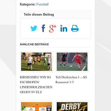
Kategorie:
Fussball
Teile diesen Beitrag
ÄHNLICHE BEITRÄGE
KIRMESSIEG VON SG
TuS Dietkirchen I —SG
ESCHHOFEN/
Rennerod 3:5
LINDENHOLZHAUSEN
GEGEN SV ELZ