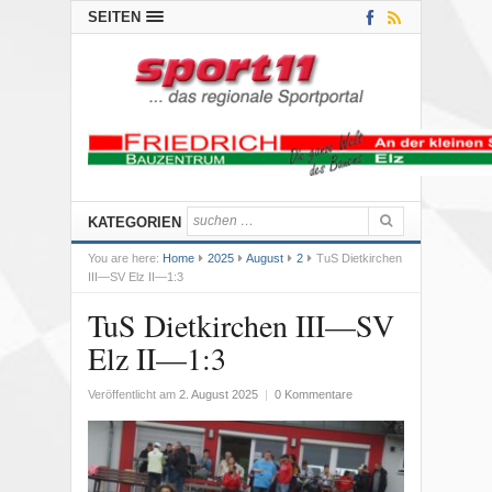
SEITEN
KATEGORIEN
You are here:
Home
2025
August
2
TuS Dietkirchen
III—SV Elz II—1:3
TuS Dietkirchen III—SV
Elz II—1:3
Veröffentlicht am
2. August 2025
|
0 Kommentare