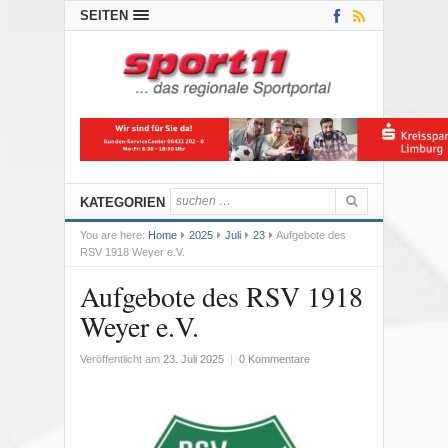
SEITEN
KATEGORIEN
You are here:
Home
2025
Juli
23
Aufgebote des
RSV 1918 Weyer e.V.
Aufgebote des RSV 1918
Weyer e.V.
Veröffentlicht am
23. Juli 2025
|
0 Kommentare