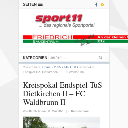
SEITEN
KATEGORIEN
You are here:
Home
2025
Mai
30
Kreispokal
Endspiel TuS Dietkirchen II – FC Waldbrunn II
Kreispokal Endspiel TuS
Dietkirchen II – FC
Waldbrunn II
Veröffentlicht am
30. Mai 2025
|
0 Kommentare