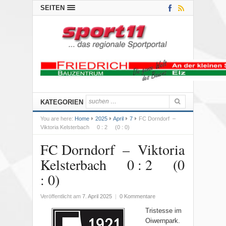
SEITEN
KATEGORIEN
You are here:
Home
2025
April
7
FC Dorndorf –
Viktoria Kelsterbach 0 : 2 (0 : 0)
FC Dorndorf – Viktoria
Kelsterbach 0 : 2 (0
: 0)
Veröffentlicht am
7. April 2025
|
0 Kommentare
Tristesse im
Oiwernpark.