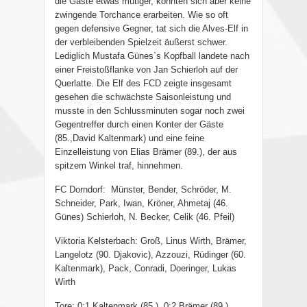
die Gäste etwas mutiger, konnten sich aber keine
zwingende Torchance erarbeiten. Wie so oft
gegen defensive Gegner, tat sich die Alves-Elf in
der verbleibenden Spielzeit äußerst schwer.
Lediglich Mustafa Günes`s Kopfball landete nach
einer Freistoßflanke von Jan Schierloh auf der
Querlatte. Die Elf des FCD zeigte insgesamt
gesehen die schwächste Saisonleistung und
musste in den Schlussminuten sogar noch zwei
Gegentreffer durch einen Konter der Gäste
(85.,David Kaltenmark) und eine feine
Einzelleistung von Elias Brämer (89.), der aus
spitzem Winkel traf, hinnehmen.
FC Dorndorf: Münster, Bender, Schröder, M.
Schneider, Park, Iwan, Kröner, Ahmetaj (46.
Günes) Schierloh, N. Becker, Celik (46. Pfeil)
Viktoria Kelsterbach: Groß, Linus Wirth, Brämer,
Langelotz (90. Djakovic), Azzouzi, Rüdinger (60.
Kaltenmark), Pack, Conradi, Doeringer, Lukas
Wirth
Tore: 0:1 Kaltenmark (85.), 0:2 Brämer (89.)