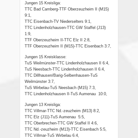
Jungen 15 Kreisliga:
TTC Bad Camberg-TTF Oberzeuzheim II (M15)
9:1,
TTC Eisenbach-TV Niederselters 9:1,
TTC Lindenholzhausen-TTC GW Staffel (J13)
1:9,
TTF Oberzeuzheim II-TTC Elz II 2:8,
TTF Oberzeuzheim II (M15)-TTC Eisenbach 3:7,
Jungen 15 Kreisklasse:
TuS Weilmünster-TTC Lindenholzhausen II 6:4,
TuS Neesbach-TTC Lindenholzhausen II 6:4,
TTC Dillhausen/Barig-Selbenhausen-TuS
Weilmünster 3:7,
TuS Wirbelau-TuS Neesbach (M15) 7:3,
TTC Lindenholzhausen II-TuS Aumenau 10:0,
Jungen 13 Kreisliga:
TTC Villmar-TTC Nd.-zeuzheim (M13) 8:2,
TTC Elz (J11)-TuS Aumenau 5:5,
TTC Oberbrechen-TTC GW Staffel II 4:6,
TTC Nd.-zeuzheim (M13)-TTC Eisenbach 5:5,
TTC Villmar-TuS Wirbelau 6:4,