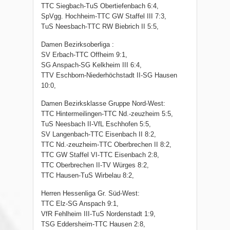
TTC Siegbach-TuS Obertiefenbach 6:4,
SpVgg. Hochheim-TTC GW Staffel III 7:3,
TuS Neesbach-TTC RW Biebrich II 5:5,
Damen Bezirksoberliga :
SV Erbach-TTC Offheim 9:1,
SG Anspach-SG Kelkheim III 6:4,
TTV Eschborn-Niederhöchstadt II-SG Hausen
10:0,
Damen Bezirksklasse Gruppe Nord-West:
TTC Hintermeilingen-TTC Nd.-zeuzheim 5:5,
TuS Neesbach II-VfL Eschhofen 5:5,
SV Langenbach-TTC Eisenbach II 8:2,
TTC Nd.-zeuzheim-TTC Oberbrechen II 8:2,
TTC GW Staffel VI-TTC Eisenbach 2:8,
TTC Oberbrechen II-TV Würges 8:2,
TTC Hausen-TuS Wirbelau 8:2,
Herren Hessenliga Gr. Süd-West:
TTC Elz-SG Anspach 9:1,
VfR Fehlheim III-TuS Nordenstadt 1:9,
TSG Eddersheim-TTC Hausen 2:8,