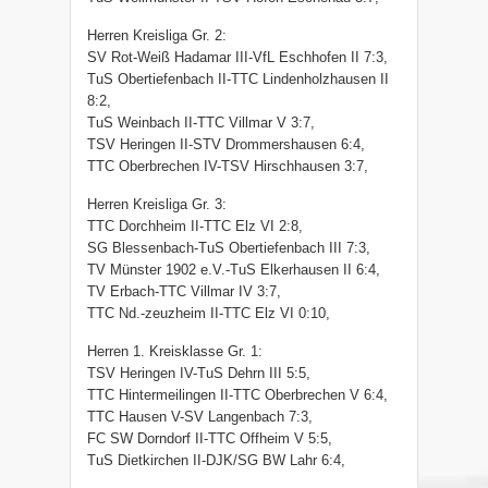
Herren Kreisliga Gr. 2:
SV Rot-Weiß Hadamar III-VfL Eschhofen II 7:3,
TuS Obertiefenbach II-TTC Lindenholzhausen II
8:2,
TuS Weinbach II-TTC Villmar V 3:7,
TSV Heringen II-STV Drommershausen 6:4,
TTC Oberbrechen IV-TSV Hirschhausen 3:7,
Herren Kreisliga Gr. 3:
TTC Dorchheim II-TTC Elz VI 2:8,
SG Blessenbach-TuS Obertiefenbach III 7:3,
TV Münster 1902 e.V.-TuS Elkerhausen II 6:4,
TV Erbach-TTC Villmar IV 3:7,
TTC Nd.-zeuzheim II-TTC Elz VI 0:10,
Herren 1. Kreisklasse Gr. 1:
TSV Heringen IV-TuS Dehrn III 5:5,
TTC Hintermeilingen II-TTC Oberbrechen V 6:4,
TTC Hausen V-SV Langenbach 7:3,
FC SW Dorndorf II-TTC Offheim V 5:5,
TuS Dietkirchen II-DJK/SG BW Lahr 6:4,