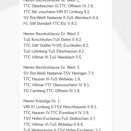
Herren Bezirksklasse Gr. West 1:
TTC Oberbrechen III-TTC Offheim IV 2:8,
TTC Nd.-zeuzheim-VfR 07 Limburg 8:2,
SV Rot-Weiß Hadamar II-TuS Weinbach 6:4,
FC SW Dorndorf-TTC Elz V 8:2,
Herren Bezirksklasse Gr. West 2:
TuS Kirschhofen-TuS Dehrn II 8:2,
TTC GW Staffel IV-VfL Eschhofen 8:2,
TuS Löhnberg-TuS Elkerhausen 8:2,
TTC Villmar III-TuS Neesbach 5:5,
Herren Bezirksklasse Gr. West 3:
SV Rot-Weiß Hadamar-TSV Heringen 7:3,
TTC Hausen III-TuS Wirbelau 1:9,
TTC Villmar-TTF Oberzeuzheim IV 9:1,
TG Camberg-TTC Offheim III 1:9,
Herren Kreisliga Gr. 1:
VfR 07 Limburg II-TSV Hirschhausen II 9:1,
TTC Hausen IV-TTC Eisenbach IV 2:8,
TSV Hofen-Eschenau-TuS Dietkirchen 3:7,
TTC Villmar VI-TuS Wirbelau II 6:4,
TuS Weilmünster II-TSV Hofen-Eschenau 3:7,