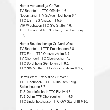
Herren Verbandsliga Gr. West:
TV Braunfels II-TTC Offheim 4:6,
Neuenhainer TTV-SpVgg. Hochheim 6:4,
TTC Elz II-SG Anspach II 5:5,
VfR Wiesbaden-TTC GW Staffel 4:6,
TuS Hornau II-TTC OE Clarity Bad Homburg II
3:7,
Herren Bezirksoberliga Gr. Nord-West:
TV Braunfels III-TTF Frohnhausen 2:8,
TTC Elz III-TTF Oberzeuzheim 3:7,
TV Oberndorf-TTC Oberbrechen 7:3,
TTC Dorchheim-SG Hohenroth 9:1,
TTC GW Staffel II-TTF Oberzeuzheim II 3:7,
Herren West Bezirksliga Gr. West:
TTC Eisenbach II-TTC Dillhausen/Barig-
Selbenhausen 3:7,
TuS Obertiefenbach-TTC Elz IV 4:6,
TuS Dehrn-TTF Oberzeuzheim III 5:5,
TTC Lindenholzhausen-TTC GW Staffel III 0:10,