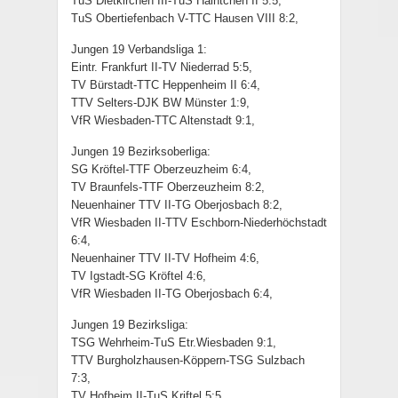
TuS Dietkirchen III-TuS Haintchen II 5:5,
TuS Obertiefenbach V-TTC Hausen VIII 8:2,
Jungen 19 Verbandsliga 1:
Eintr. Frankfurt II-TV Niederrad 5:5,
TV Bürstadt-TTC Heppenheim II 6:4,
TTV Selters-DJK BW Münster 1:9,
VfR Wiesbaden-TTC Altenstadt 9:1,
Jungen 19 Bezirksoberliga:
SG Kröftel-TTF Oberzeuzheim 6:4,
TV Braunfels-TTF Oberzeuzheim 8:2,
Neuenhainer TTV II-TG Oberjosbach 8:2,
VfR Wiesbaden II-TTV Eschborn-Niederhöchstadt
6:4,
Neuenhainer TTV II-TV Hofheim 4:6,
TV Igstadt-SG Kröftel 4:6,
VfR Wiesbaden II-TG Oberjosbach 6:4,
Jungen 19 Bezirksliga:
TSG Wehrheim-TuS Etr.Wiesbaden 9:1,
TTV Burgholzhausen-Köppern-TSG Sulzbach
7:3,
TV Hofheim II-TuS Kriftel 5:5,