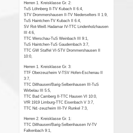
Herren 1. Kreisklasse Gr. 2:
TuS Löhnberg II-TV Kubach II 6:4,
STV Drommershausen II-TV Niederselters II 1:9,
TuS Haintchen-TV Kubach II 6:4,
SV Rot-Weiß Hadamar IV-TTC Lindenholzhausen
III 4:6,
TTC Werschau-TuS Weinbach III 9:1,
TuS Haintchen-TuS Gaudernbach 3:7,
TTC GW Staffel VI-STV Drommershausen II
10:0,
Herren 1. Kreisklasse Gr. 3:
TTF Oberzeuzheim V-TSV Hofen-Eschenau II
3:7,
TTC Dillhausen/Barig-Selbenhausen III-TuS
Wirbelau III 5:5,
TTC Bad Camberg II-TTC Hausen VI 10:0,
VfR 1919 Limburg-TTC Eisenbach V 3:7,
TTC Nd.-zeuzheim III-TV Runkel 7:3,
Herren 2. Kreisklasse Gr. 1:
TTC Dillhausen/Barig-Selbenhausen IV-TV
Falkenbach 9:1,