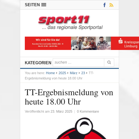
SEITEN
KATEGORIEN
You are here:
Home
2025
März
23
TT-
Ergebnismeldung von heute 18.00 Uhr
TT-Ergebnismeldung von
heute 18.00 Uhr
Veröffentlicht am
23. März 2025
|
0 Kommentare