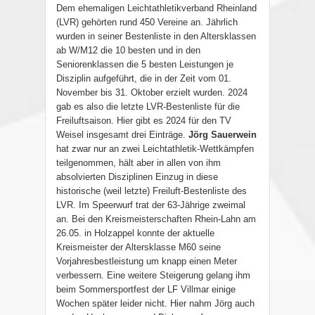
Dem ehemaligen Leichtathletikverband Rheinland
(LVR) gehörten rund 450 Vereine an. Jährlich
wurden in seiner Bestenliste in den Altersklassen
ab W/M12 die 10 besten und in den
Seniorenklassen die 5 besten Leistungen je
Disziplin aufgeführt, die in der Zeit vom 01.
November bis 31. Oktober erzielt wurden. 2024
gab es also die letzte LVR-Bestenliste für die
Freiluftsaison. Hier gibt es 2024 für den TV
Weisel insgesamt drei Einträge.
Jörg Sauerwein
hat zwar nur an zwei Leichtathletik-Wettkämpfen
teilgenommen, hält aber in allen von ihm
absolvierten Disziplinen Einzug in diese
historische (weil letzte) Freiluft-Bestenliste des
LVR. Im Speerwurf trat der 63-Jährige zweimal
an. Bei den Kreismeisterschaften Rhein-Lahn am
26.05. in Holzappel konnte der aktuelle
Kreismeister der
Altersklasse M60
seine
Vorjahresbestleistung um knapp einen Meter
verbessern. Eine weitere Steigerung gelang ihm
beim Sommersportfest der LF Villmar einige
Wochen später leider nicht. Hier nahm Jörg auch