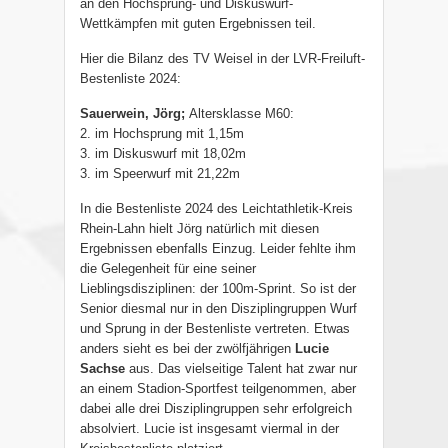
an den Hochsprung- und Diskuswurf-
Wettkämpfen mit guten Ergebnissen teil.
Hier die Bilanz des TV Weisel in der LVR-Freiluft-
Bestenliste 2024:
Sauerwein, Jörg;
Altersklasse M60
:
2. im Hochsprung mit 1,15m
3. im Diskuswurf mit 18,02m
3. im Speerwurf mit 21,22m
In die Bestenliste 2024 des Leichtathletik-Kreis
Rhein-Lahn hielt Jörg natürlich mit diesen
Ergebnissen ebenfalls Einzug. Leider fehlte ihm
die Gelegenheit für eine seiner
Lieblingsdisziplinen: der 100m-Sprint. So ist der
Senior diesmal nur in den Disziplingruppen Wurf
und Sprung in der Bestenliste vertreten. Etwas
anders sieht es bei der zwölfjährigen
Lucie
Sachse
aus. Das vielseitige Talent hat zwar nur
an einem Stadion-Sportfest teilgenommen, aber
dabei alle drei Disziplingruppen sehr erfolgreich
absolviert. Lucie ist insgesamt viermal in der