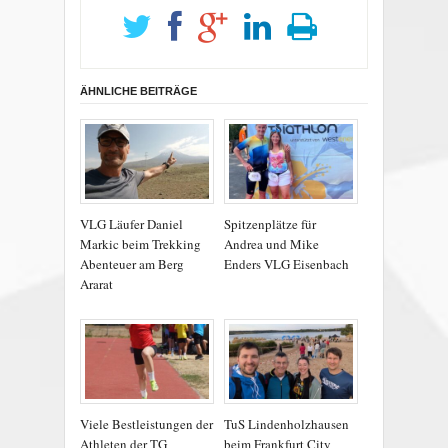
ÄHNLICHE BEITRÄGE
VLG Läufer Daniel
Spitzenplätze für
Markic beim Trekking
Andrea und Mike
Abenteuer am Berg
Enders VLG Eisenbach
Ararat
Viele Bestleistungen der
TuS Lindenholzhausen
Athleten der TG
beim Frankfurt City