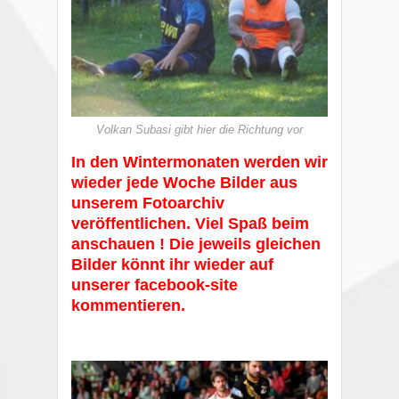
Volkan Subasi gibt hier die Richtung vor
In den Wintermonaten werden wir
wieder jede Woche Bilder aus
unserem Fotoarchiv
veröffentlichen. Viel Spaß beim
anschauen ! Die jeweils gleichen
Bilder könnt ihr wieder auf
unserer facebook-site
kommentieren.