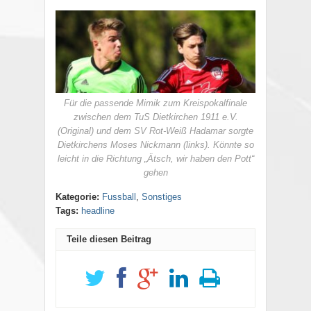
Für die passende Mimik zum Kreispokalfinale
zwischen dem TuS Dietkirchen 1911 e.V.
(Original) und dem SV Rot-Weiß Hadamar sorgte
Dietkirchens Moses Nickmann (links). Könnte so
leicht in die Richtung „Ätsch, wir haben den Pott“
gehen
Kategorie:
Fussball
,
Sonstiges
Tags:
headline
Teile diesen Beitrag