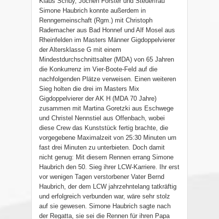
Klaus Schuy, Jochen Förster und Steuerfrau
Simone Haubrich konnte außerdem in
Renngemeinschaft (Rgm.) mit Christoph
Rademacher aus Bad Honnef und Alf Mosel aus
Rheinfelden im Masters Männer Gigdoppelvierer
der Altersklasse G mit einem
Mindestdurchschnittsalter (MDA) von 65 Jahren
die Konkurrenz im Vier-Boote-Feld auf die
nachfolgenden Plätze verweisen. Einen weiteren
Sieg holten die drei im Masters Mix
Gigdoppelvierer der AK H (MDA 70 Jahre)
zusammen mit Martina Goretzki aus Eschwege
und Christel Nennstiel aus Offenbach, wobei
diese Crew das Kunststück fertig brachte, die
vorgegebene Maximalzeit von 25:30 Minuten um
fast drei Minuten zu unterbieten. Doch damit
nicht genug: Mit diesem Rennen errang Simone
Haubrich den 50. Sieg ihrer LCW-Karriere. Ihr erst
vor wenigen Tagen verstorbener Vater Bernd
Haubrich, der dem LCW jahrzehntelang tatkräftig
und erfolgreich verbunden war, wäre sehr stolz
auf sie gewesen. Simone Haubrich sagte nach
der Regatta, sie sei die Rennen für ihren Papa