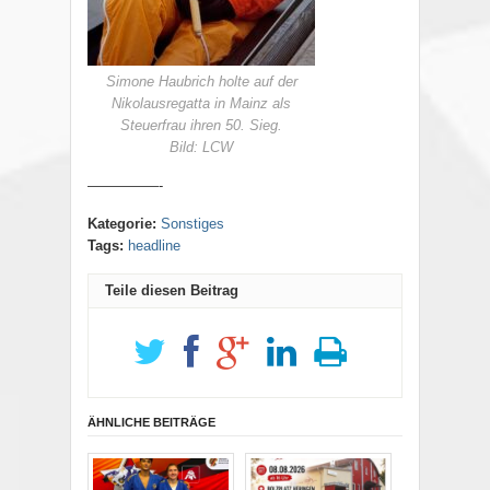
Simone Haubrich holte auf der
Nikolausregatta in Mainz als
Steuerfrau ihren 50. Sieg.
Bild: LCW
—————-
Kategorie:
Sonstiges
Tags:
headline
Teile diesen Beitrag
ÄHNLICHE BEITRÄGE