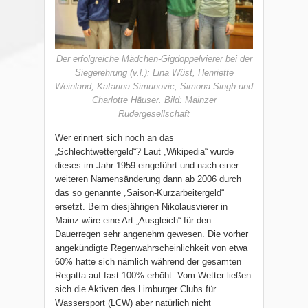
Der erfolgreiche Mädchen-Gigdoppelvierer bei der
Siegerehrung (v.l.): Lina Wüst, Henriette
Weinland, Katarina Simunovic, Simona Singh und
Charlotte Häuser. Bild: Mainzer
Rudergesellschaft
Wer erinnert sich noch an das
„Schlechtwettergeld“? Laut „Wikipedia“ wurde
dieses im Jahr 1959 eingeführt und nach einer
weiteren Namensänderung dann ab 2006 durch
das so genannte „Saison-Kurzarbeitergeld“
ersetzt. Beim diesjährigen Nikolausvierer in
Mainz wäre eine Art „Ausgleich“ für den
Dauerregen sehr angenehm gewesen. Die vorher
angekündigte Regenwahrscheinlichkeit von etwa
60% hatte sich nämlich während der gesamten
Regatta auf fast 100% erhöht. Vom Wetter ließen
sich die Aktiven des Limburger Clubs für
Wassersport (LCW) aber natürlich nicht