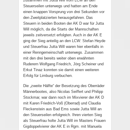
zusammen mit Jutta Will vom LCW an den
Steuerseilen unterwegs und hatten am Ende
einen knappen Vorsprung von drei Sekunden vor
den Zweitplatzierten herausgefahren. Das
Steuern in beiden Booten der AK D war für Jutta
Will möglich, da die Starts der Mannschaften
jeweils zeitversetzt erfolgten. Auch in der AK E
ging der Sieg anteilig an den LCW: Stefan Heyde
und Steuerfrau Jutta Will waren hier ebenfalls in
einer Renngemeinschaft unterwegs. Zusammen
mit den drei bereits weiter oben erwähnten
Ruderern Wolfgang Friedrich, Jörg Scheiner und
Erkut Tinaz konnten sie damit einen weiteren
Erfolg für Limburg verbuchen.
Die „zweite Hälfte“ der Besetzung des Oberräder
Männerbootes, also Nicolas Seiffert und Philipp
Stockmar, war dann noch im Mixvierer der AK D
mit Karen Friedrich-Voß (Oberrad) und Claudia
Fleckenstein aus Bad Ems sowie Jutta Will an
den Steuerseilen erfolgreich. Ihren vierten Sieg
als Steuerfrau holte Jutta Will im Masters Frauen
Gigdoppelvierer der AK E in Rgm. mit Manuela