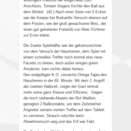
Wölfingers Freistoß die Möglichkeit zum
Anschluss. Torwart Siegers fischte den Ball aus
dem Winkel. ´(42.) Nach einer Serie von 5 Ecken
war der Keeper bei Burkardts Versuch ebenso auf
dem Posten, wie der groß gewachsene Miric, der
einen gut getretenen Freistoß von Marc Fichtner
zur Ecke klärte.
Die Zweite Spielhälfte war der gekennzeichnet
von dem Versuch der Hausherren, dem Spiel mit
einem schnellen Treffer noch einmal eine neue
Facette zu bieten, doch außer einigen guten
Ansätzen, kam nichts dabei heraus.
Den endgültigen K.O. versetzte Ortega Tapia den
Hausherren in der 65. Minute. Mit dem 2. Angriff
der zweiten Halbzeit, zeigte der Gast einmal
mehr seine ganz Klasse und Effizienz. Gegen
die hoch stehende Abwehr der Rot Weißen,
genügten 2 Ballkontakte, um dem Zeilsheimer
Angreifer seinem vierten Treffer auf dem Tablett
zu servieren. Strauch rutschte beim
Abwehrversuch weg und das 0-4 war Fakt.