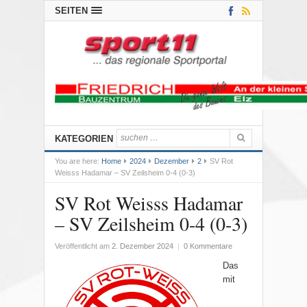
SEITEN
KATEGORIEN
You are here:
Home
2024
Dezember
2
SV Rot
Weisss Hadamar – SV Zeilsheim 0-4 (0-3)
SV Rot Weisss Hadamar
– SV Zeilsheim 0-4 (0-3)
Veröffentlicht am
2. Dezember 2024
|
0 Kommentare
Das
mit