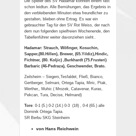
Die Spieler des SV Hadamar konnten einem fast
schon leidtun. Alle Bemühungen, das Ergebnis in
den verbleibenden Minuten etwa freundlicher zu
gestalten, blieben ohne Ertrag. Es war ein
gebrauchter Tag für den SV Rot Weiss, der nach
dem nun folgenden spielfreien Wochenende, den
Tabellenführer weiter davonziehen sieht..
Hadamar: Strauch, Wöfinger, Kosuchin,
Sapper,(80.Hillen), Brewer, (65.Yildiz),Hindic,
Fichtner, (80. Koljic) ,Burkhardt (75.Frusteri)
Barbaric (46-Pedraza), Geschwender, Brato.
Zeilsheim – Siegers,Tesfaldet, Fließ, Bianco,
Gertberger, Selmani, Ortega Tapia, Miric, Ptak,
Werther,, Muhic ( Mrozek, Catavenar, Kuras,
Pekcan, Tura, Decise, Helmand)
Tore
: 0-1 (5.) 0-2 (14.) 0-3 (18) , 0-4 (65.) alle
Dominik Ortega Tapia.
SR Berbu SKG Steinheim
von Hans Reichwein