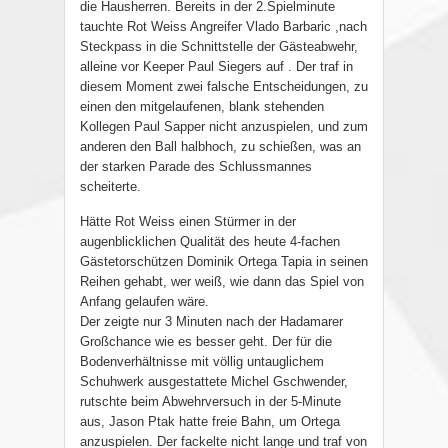
die Hausherren. Bereits in der 2.Spielminute
tauchte Rot Weiss Angreifer Vlado Barbaric ,nach
Steckpass in die Schnittstelle der Gästeabwehr,
alleine vor Keeper Paul Siegers auf . Der traf in
diesem Moment zwei falsche Entscheidungen, zu
einen den mitgelaufenen, blank stehenden
Kollegen Paul Sapper nicht anzuspielen, und zum
anderen den Ball halbhoch, zu schießen, was an
der starken Parade des Schlussmannes
scheiterte.
Hätte Rot Weiss einen Stürmer in der
augenblicklichen Qualität des heute 4-fachen
Gästetorschützen Dominik Ortega Tapia in seinen
Reihen gehabt, wer weiß, wie dann das Spiel von
Anfang gelaufen wäre.
Der zeigte nur 3 Minuten nach der Hadamarer
Großchance wie es besser geht. Der für die
Bodenverhältnisse mit völlig untauglichem
Schuhwerk ausgestattete Michel Gschwender,
rutschte beim Abwehrversuch in der 5-Minute
aus, Jason Ptak hatte freie Bahn, um Ortega
anzuspielen. Der fackelte nicht lange und traf von