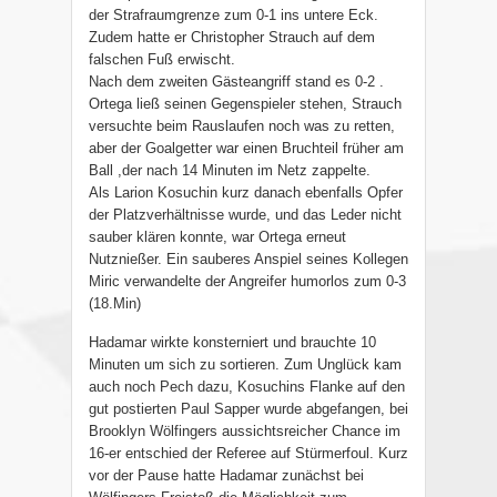
der Strafraumgrenze zum 0-1 ins untere Eck.
Zudem hatte er Christopher Strauch auf dem
falschen Fuß erwischt.
Nach dem zweiten Gästeangriff stand es 0-2 .
Ortega ließ seinen Gegenspieler stehen, Strauch
versuchte beim Rauslaufen noch was zu retten,
aber der Goalgetter war einen Bruchteil früher am
Ball ,der nach 14 Minuten im Netz zappelte.
Als Larion Kosuchin kurz danach ebenfalls Opfer
der Platzverhältnisse wurde, und das Leder nicht
sauber klären konnte, war Ortega erneut
Nutznießer. Ein sauberes Anspiel seines Kollegen
Miric verwandelte der Angreifer humorlos zum 0-3
(18.Min)
Hadamar wirkte konsterniert und brauchte 10
Minuten um sich zu sortieren. Zum Unglück kam
auch noch Pech dazu, Kosuchins Flanke auf den
gut postierten Paul Sapper wurde abgefangen, bei
Brooklyn Wölfingers aussichtsreicher Chance im
16-er entschied der Referee auf Stürmerfoul. Kurz
vor der Pause hatte Hadamar zunächst bei