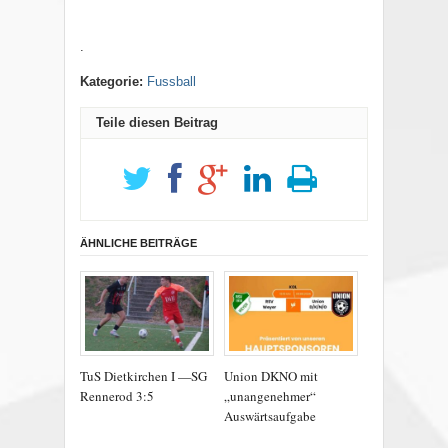
.
Kategorie:
Fussball
Teile diesen Beitrag
ÄHNLICHE BEITRÄGE
TuS Dietkirchen I —SG
Union DKNO mit
Rennerod 3:5
„unangenehmer“
Auswärtsaufgabe